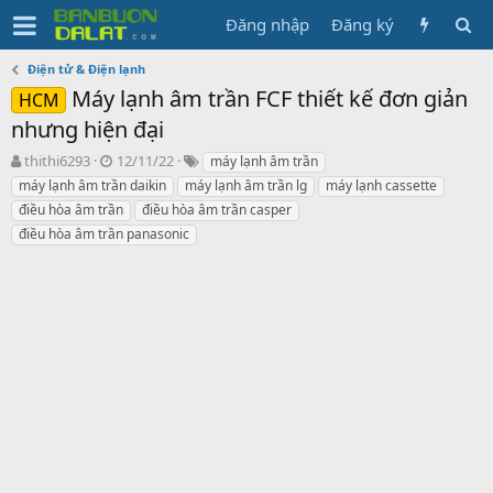
Đăng nhập
Đăng ký
Điện tử & Điện lạnh
Máy lạnh âm trần FCF thiết kế đơn giản
HCM
nhưng hiện đại
N
N
T
thithi6293
12/11/22
máy lạnh âm trần
g
g
ừ
máy lạnh âm trần daikin
máy lạnh âm trần lg
máy lạnh cassette
ư
à
k
điều hòa âm trần
điều hòa âm trần casper
ờ
y
h
điều hòa âm trần panasonic
i
g
ó
k
ử
a
h
i
ở
i
t
ạ
o