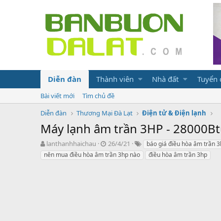
Diễn đàn
Thành viên
Nhà đất
Tuyển
Bài viết mới
Tìm chủ đề
Diễn đàn
Thương Mại Đà Lạt
Điện tử & Điện lạnh
Máy lạnh âm trần 3HP - 28000B
N
N
T
lanthanhhaichau
26/4/21
báo giá điều hòa âm trần 3
g
g
ừ
nên mua điều hòa âm trần 3hp nào
điều hòa âm trần 3hp
ư
à
k
ờ
y
h
i
g
ó
k
ử
a
h
i
ở
i