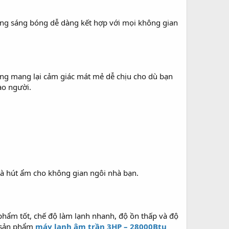
ông sáng bóng dễ dàng kết hợp với mọi không gian
òng mang lại cảm giác mát mẻ dễ chịu cho dù bạn
ào người.
t và hút ẩm cho không gian ngôi nhà bạn.
 phẩm tốt, chế độ làm lạnh nhanh, độ ồn thấp và độ
ố sản phẩm
máy lạnh âm trần 3HP – 28000Btu