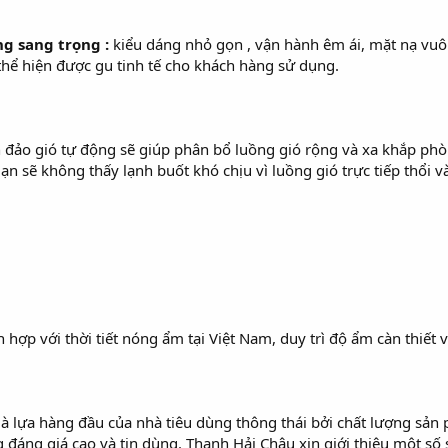
ng sang trọng :
kiểu dáng nhỏ gọn , vận hành êm ái, mặt nạ vu
thể hiện được gu tinh tế cho khách hàng sử dụng.
h đảo gió tự động sẽ giúp phân bổ luồng gió rộng và xa khắp ph
ạn sẽ không thấy lạnh buốt khó chịu vì luồng gió trực tiếp thổi v
h hợp với thời tiết nóng ẩm tại Việt Nam, duy trì độ ẩm càn thiế
là lựa hàng đầu của nhà tiêu dùng thông thái bởi chất lượng sản
 đáng giá cao và tin dùng. Thanh Hải Châu xin giới thiệu một s