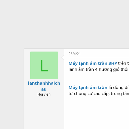
t
ạ
o
26/4/21
L
Máy lạnh âm trần 3HP
trên 
lạnh âm trần 4 hướng gió thổi
lanthanhhaich
Máy lạnh âm trần
là dòng đ
au
tư chung cư cao cấp, trung tâm
Hội viên