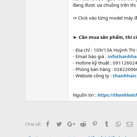
đang được ưa chuộng trên thị
⇒ Click vào từng model máy đ
► Cần mua sản phẩm, thi côn
- Địa chỉ : 109/13A Huỳnh Thị
- Email báo giá :
infothanhh
- Hotline kỹ thuật : 0911260
- Phòng bán hàng : 0282200
- Website công ty :
thanhhai
Nguồn tin :
https://thanhhaic
Facebook
Twitter
Google+
Reddit
Pinterest
Tumblr
Whats
E
Chia sẻ: