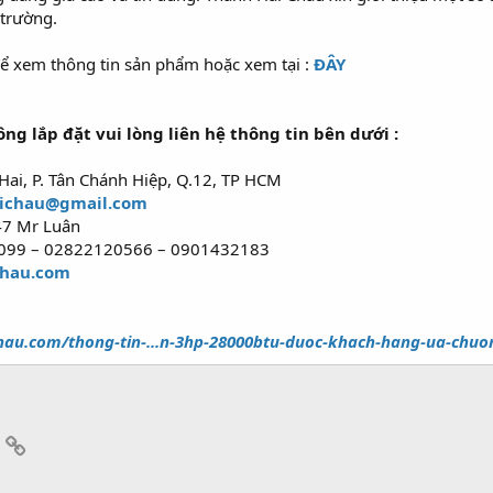
 trường.
ể xem thông tin sản phẩm hoặc xem tại :
ĐÂY
g lắp đặt vui lòng liên hệ thông tin bên dưới :
 Hai, P. Tân Chánh Hiệp, Q.12, TP HCM
aichau@gmail.com
247 Mr Luân
6099 – 02822120566 – 0901432183
chau.com
hau.com/thong-tin-...n-3hp-28000btu-duoc-khach-hang-ua-chuo
App
mail
Link