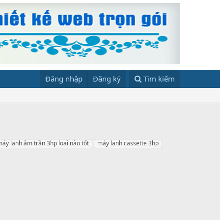
Đăng nhập
Đăng ký
Tìm kiếm
áy lạnh âm trần 3hp loại nào tốt
máy lạnh cassette 3hp