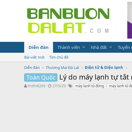
Diễn đàn
Thành viên
Nhà đất
Tuyển
Bài viết mới
Tìm chủ đề
Diễn đàn
Thương Mại Đà Lạt
Điện tử & Điện lạnh
Lý do máy lạnh tự tắ
Toàn Quốc
N
N
T
thithi6293
27/5/23
máy lạnh tủ đứng
máy lạnh tủ 
g
g
ừ
ư
à
k
ờ
y
h
i
g
ó
k
ử
a
h
i
ở
i