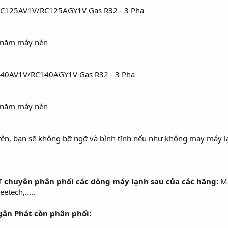
C125AV1V/RC125AGY1V Gas R32 - 3 Pha
5 năm máy nén
C140AV1V/RC140AGY1V Gas R32 - 3 Pha
5 năm máy nén
trên, bạn sẽ không bỡ ngỡ và bình tĩnh nếu như không may máy l
 chuyên phân phối các dòng máy lạnh sau của các hãng
:
Má
tech,.....
gân Phát còn phân phối
: