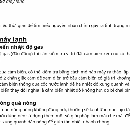
của máy lạnh
ều thời gian để tìm hiểu nguyên nhân chính gây ra tình trạng má
máy lạnh
biến nhiệt độ gas
ộ gas (đầu đồng) thì cần kiểm tra vị trí đặt cảm biến xem nó có th
.
 của cảm biến, có thể kiểm tra bằng cách mở nắp máy ra tháo lắp
 trở 2 chân giắc cắm để xem điện trở bầu cảm biến có giá trị kho
a cảm biến thông qua cốc nước lạnh để hạ nhiệt độ xung quanh và
ảm biến thay đổi nghĩa là cảm biến nhiệt độ không hư, do bị chai p
nóng quá nóng
đặt dàn nóng nóng không đúng nơi, thường sẽ là những nơi chịu tá
gười dùng nên sử dụng thêm một số giải pháp làm mái che mát để
ạc xung quanh dàn nóng để giúp tản nhiệt nhanh chóng.