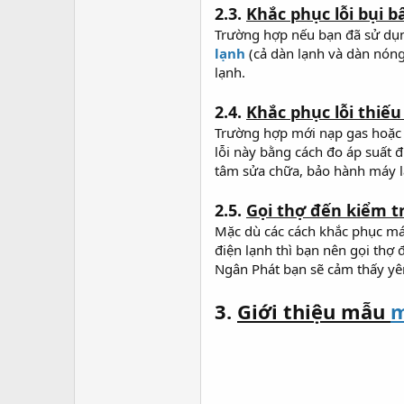
2.3.
Khắc phục lỗi bụi 
Trường hợp nếu bạn đã sử dụng
lạnh
(cả dàn lạnh và dàn nóng
lạnh.
2.4.
Khắc phục lỗi thiếu
Trường hợp mới nạp gas hoặc m
lỗi này bằng cách đo áp suất 
tâm sửa chữa, bảo hành máy l
2.5.
Gọi thợ đến kiểm t
Mặc dù các cách khắc phục máy
điện lạnh thì bạn nên gọi thợ 
Ngân Phát bạn sẽ cảm thấy yên
3.
Giới thiệu mẫu
m