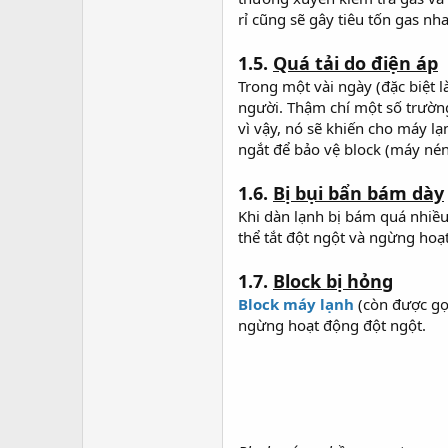
rỉ cũng sẽ gây tiêu tốn gas nh
1.5.
Quá tải do điện áp
Trong một vài ngày (đặc biệt 
người. Thậm chí một số trường
vì vậy, nó sẽ khiến cho máy l
ngắt để bảo vệ block (máy nén
1.6.
Bị bụi bẩn bám dày
Khi dàn lạnh bị bám quá nhiều
thể tắt đột ngột và ngừng hoạ
1.7.
Block bị hỏng
Block máy lạnh
(còn được gọi
ngừng hoạt động đột ngột.