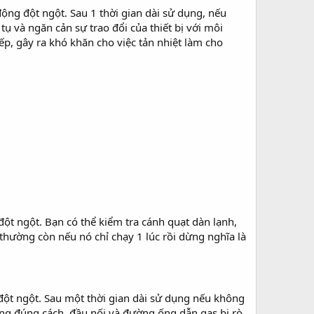
ng đột ngột. Sau 1 thời gian dài sử dụng, nếu
ụ và ngăn cản sự trao đổi của thiết bị với môi
iếp, gây ra khó khăn cho việc tản nhiệt làm cho
ột ngột. Bạn có thể kiểm tra cánh quạt dàn lạnh,
thường còn nếu nó chỉ chạy 1 lúc rồi dừng nghĩa là
đột ngột. Sau một thời gian dài sử dụng nếu không
hông đúng cách, đầu nối và đường ống dẫn gas bị rò