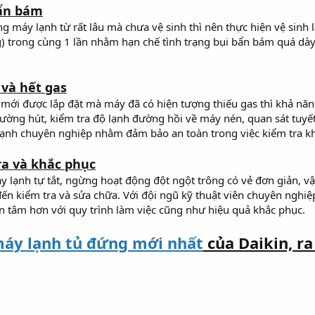
bẩn bám
 máy lạnh từ rất lâu mà chưa vệ sinh thì nên thực hiện vệ sinh
) trong cùng 1 lần nhằm hạn chế tình trạng bụi bẩn bám quá dày t
 và hết gas
ới được lắp đặt mà máy đã có hiện tượng thiếu gas thì khả năng c
đường hút, kiểm tra độ lạnh đường hồi về máy nén, quan sát tuy
ạnh chuyên nghiệp nhằm đảm bảo an toàn trong việc kiểm tra kh
ra và khắc phục
 lạnh tự tắt, ngừng hoạt động đột ngột trông có vẻ đơn giản, vậ
đến kiểm tra và sửa chữa. Với đội ngũ kỹ thuật viên chuyên nghiệ
 tâm hơn với quy trình làm việc cũng như hiệu quả khắc phục.
áy lạnh tủ đứng mới nhất
của Daikin, r