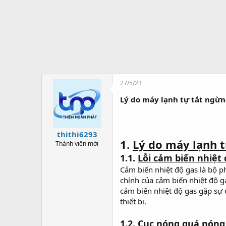
t
ạ
o
27/5/23
Lý do máy lạnh tự tắt ngừn
thithi6293
1.
Lý do máy lạnh 
Thành viên mới
1.1.
Lỗi cảm biến nhiệt 
Cảm biến nhiệt độ gas là bộ p
chính của cảm biến nhiệt độ g
cảm biến nhiệt độ gas gặp sự
thiết bị.
1.2.
Cục nóng quá nóng