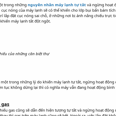
ột trong những
nguyên nhân máy lạnh tự tắt
và ngừng hoạt độ
cục nóng của máy lạnh sẽ có thể khiến cho lớp bụi bẩn bám tích t
rí lắp đặt cục nóng sai chỗ, ở những nơi bị ánh nắng chiếu trực t
khiến máy lạnh tắt đột ngột.
 thiếu của những căn biệt thự
 một trong những lý do khiến máy lạnh tự tắt, ngừng hoạt động đ
ên tục không dừng lại thì có nghĩa máy vẫn đang hoạt động bình 
.
 gas
hiếu gas cũng sẽ dẫn đến hiện tượng tự tắt và ngừng hoạt động 
thay thì gas trên máy lạnh cũng sẽ hết. Ngoài ra, việc lắp đặt k