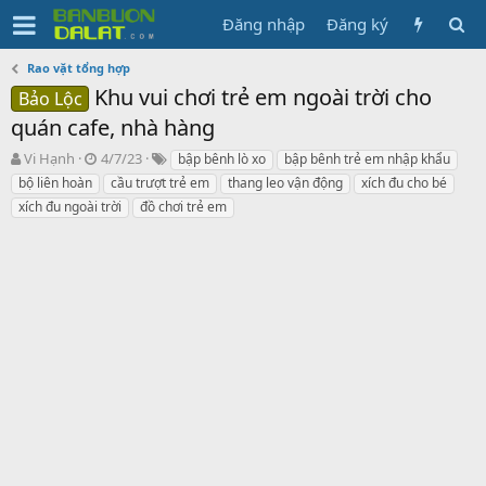
Đăng nhập
Đăng ký
Rao vặt tổng hợp
Khu vui chơi trẻ em ngoài trời cho
Bảo Lộc
quán cafe, nhà hàng
N
N
T
Vi Hạnh
4/7/23
bập bênh lò xo
bập bênh trẻ em nhập khẩu
g
g
ừ
bộ liên hoàn
cầu trượt trẻ em
thang leo vận động
xích đu cho bé
ư
à
k
xích đu ngoài trời
đồ chơi trẻ em
ờ
y
h
i
g
ó
k
ử
a
h
i
ở
i
t
ạ
o