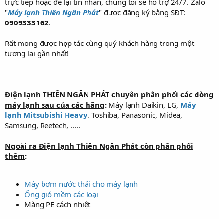
trực tiếp hoặc để lại tin nhắn, chúng tôi sẽ hỗ trợ 24/7. Zalo
"
Máy lạnh Thiên Ngân Phát
" được đăng ký bằng SĐT:
0909333162
.
Rất mong được hợp tác cùng quý khách hàng trong một
tương lai gần nhất!
Điện lạnh THIÊN NGÂN PHÁT chuyên phân phối các dòng
máy lạnh sau của các hãng
:
Máy lạnh Daikin, LG,
Máy
lạnh Mitsubishi Heavy
, Toshiba, Panasonic, Midea,
Samsung, Reetech, .....
Ngoài ra Điện lạnh Thiên Ngân Phát còn phân phối
thêm
:
Máy bơm nước thải cho máy lạnh
Ống gió mềm các loại
Màng PE cách nhiệt