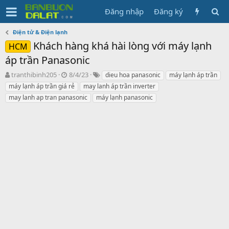
Đăng nhập
Đăng ký
Điện tử & Điện lạnh
Khách hàng khá hài lòng với máy lạnh
HCM
áp trần Panasonic
N
N
T
tranthibinh205
8/4/23
dieu hoa panasonic
máy lạnh áp trần
g
g
ừ
máy lạnh áp trần giá rẻ
may lanh áp trần inverter
ư
à
k
may lanh ap tran panasonic
máy lạnh panasonic
ờ
y
h
i
g
ó
k
ử
a
h
i
ở
i
t
ạ
o