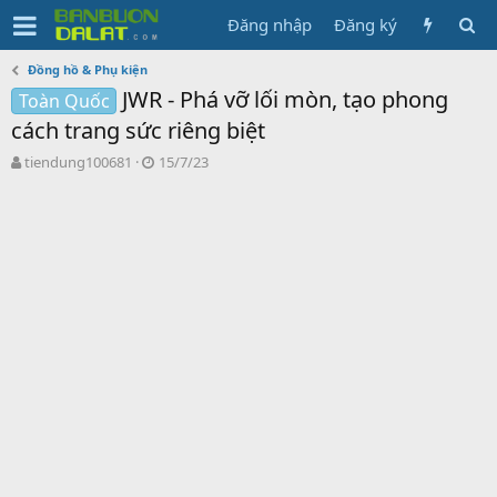
Đăng nhập
Đăng ký
Đồng hồ & Phụ kiện
JWR - Phá vỡ lối mòn, tạo phong
Toàn Quốc
cách trang sức riêng biệt
N
N
tiendung100681
15/7/23
g
g
ư
à
ờ
y
i
g
k
ử
h
i
ở
i
t
ạ
o