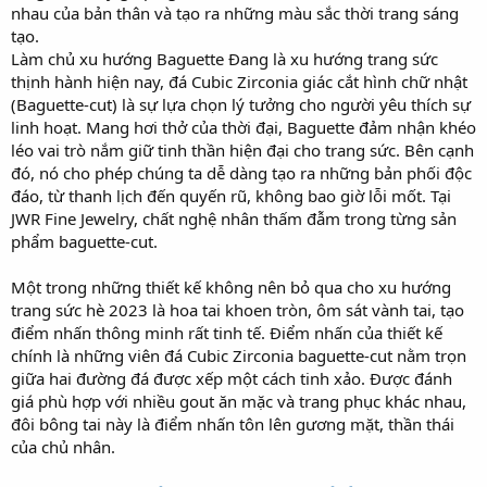
nhau của bản thân và tạo ra những màu sắc thời trang sáng
tạo.
Làm chủ xu hướng Baguette Đang là xu hướng trang sức
thịnh hành hiện nay, đá Cubic Zirconia giác cắt hình chữ nhật
(Baguette-cut) là sự lựa chọn lý tưởng cho người yêu thích sự
linh hoạt. Mang hơi thở của thời đại, Baguette đảm nhận khéo
léo vai trò nắm giữ tinh thần hiện đại cho trang sức. Bên cạnh
đó, nó cho phép chúng ta dễ dàng tạo ra những bản phối độc
đáo, từ thanh lịch đến quyến rũ, không bao giờ lỗi mốt. Tại
JWR Fine Jewelry, chất nghệ nhân thấm đẫm trong từng sản
phẩm baguette-cut.
Một trong những thiết kế không nên bỏ qua cho xu hướng
trang sức hè 2023 là hoa tai khoen tròn, ôm sát vành tai, tạo
điểm nhấn thông minh rất tinh tế. Điểm nhấn của thiết kế
chính là những viên đá Cubic Zirconia baguette-cut nằm trọn
giữa hai đường đá được xếp một cách tinh xảo. Được đánh
giá phù hợp với nhiều gout ăn mặc và trang phục khác nhau,
đôi bông tai này là điểm nhấn tôn lên gương mặt, thần thái
của chủ nhân.