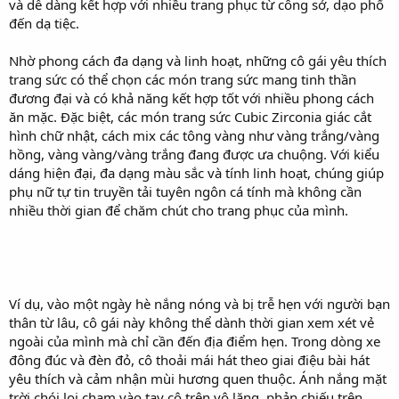
và dễ dàng kết hợp với nhiều trang phục từ công sở, dạo phố
đến dạ tiệc.
Nhờ phong cách đa dạng và linh hoạt, những cô gái yêu thích
trang sức có thể chọn các món trang sức mang tinh thần
đương đại và có khả năng kết hợp tốt với nhiều phong cách
ăn mặc. Đặc biệt, các món trang sức Cubic Zirconia giác cắt
hình chữ nhật, cách mix các tông vàng như vàng trắng/vàng
hồng, vàng vàng/vàng trắng đang được ưa chuộng. Với kiểu
dáng hiện đại, đa dạng màu sắc và tính linh hoạt, chúng giúp
phụ nữ tự tin truyền tải tuyên ngôn cá tính mà không cần
nhiều thời gian để chăm chút cho trang phục của mình.
Ví dụ, vào một ngày hè nắng nóng và bị trễ hẹn với người bạn
thân từ lâu, cô gái này không thể dành thời gian xem xét vẻ
ngoài của mình mà chỉ cần đến địa điểm hẹn. Trong dòng xe
đông đúc và đèn đỏ, cô thoải mái hát theo giai điệu bài hát
yêu thích và cảm nhận mùi hương quen thuộc. Ánh nắng mặt
trời chói lọi chạm vào tay cô trên vô lăng, phản chiếu trên