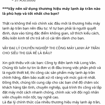
– 37.450.000đ
***Vậy nên sử dụng thương hiệu máy lạnh áp trần nào
là phù hợp và tốt nhất cho bạn?
Thật ra không thể nói chính xác đâu mới là thương hiệu máy
lạnh áp trần bạn nên đầu tư. Vì tự bạn phải là người quyết
định, dựa vào từng đặc điểm không gian, sở thích kiểu cách,
điều kiện kinh tế chi trả sẽ có cái tên dành cho bạn.
VẬY ĐẠI LÝ CHUYÊN NGHIỆP THI CÔNG MÁY LẠNH ÁP TRẦN
CHO SIÊU THỊ GIÁ RẺ LÀ ĐÂU?
Xin giới thiệu với các bạn: Công ty điện lạnh Hải Long Vân.
Chúng tôi luôn tự tin là đơn vị đi đầu trong việc phân phối và
là người thiết kế, thi công các sản phẩm máy lạnh áp trần
chính hãng, đảm bảo xuất xứ rõ ràng với mức giá rẻ nhất.
Đồng thời, chúng tôi cung cấp cho các bạn chế độ chăm sóc
khách hàng tận tình, chuyên nghiệp, quá trình thi công và lắp
đặt máy một cách nhanh chóng, chính xác với đội ngũ nhân
viên chuyên môn tốt, tay nghề cao.
Là đại lý chính thức của nhiều thương hiệu máy lạnh áp trần,