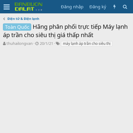
Đăng nhập
Đăng ký
Điện tử & Điện lạnh
Hãng phân phối trực tiếp Máy lạnh
Toàn Quốc
áp trần cho siêu thị giá thấp nhất
N
N
T
thuhailongvan
20/1/21
máy lạnh áp trần cho siêu thị
g
g
ừ
ư
à
k
ờ
y
h
i
g
ó
k
ử
a
h
i
ở
i
t
ạ
o