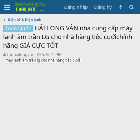
Đăng nhập
Đăng ký
Điện tử & Điện lạnh
HẢI LONG VÂN nhà cung cấp máy
Toàn Quốc
lạnh âm trần LG cho nhà hàng tiệc cướichính
hãng GIÁ CỰC TỐT
N
N
T
thuhailongvan
5/3/21
g
g
ừ
máy lạnh âm trần lg cho nhà hàng tiệc cưới
ư
à
k
ờ
y
h
i
g
ó
k
ử
a
h
i
ở
i
t
ạ
o