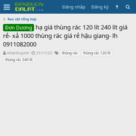
Đăng nhập
Đăng ký
Rao vặt tổng hợp
hạ giá thùng rác 120 lít 240 lít giá
Đơn Dương
rẻ- xả 1000 thùng rác giá rẻ hậu giang- lh
0911082000
N
N
T
nhienhuynh
21/11/22
thùng rác
thùng rác 120 lít
g
g
ừ
thùng rác 240 lít
ư
à
k
ờ
y
h
i
g
ó
k
ử
a
h
i
ở
i
t
ạ
o