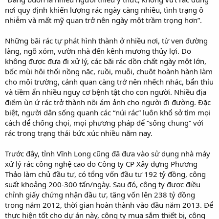
nơi quy định khiến lượng rác ngày càng nhiều, tình trạng ô
nhiễm và mất mỹ quan trở nên ngày một trầm trọng hơn”.
Những bãi rác tự phát hình thành ở nhiều nơi, từ ven đường
làng, ngõ xóm, vườn nhà đến kênh mương thủy lợi. Do
không được đưa đi xử lý, các bãi rác dồn chất ngày một lớn,
bốc mùi hôi thối nồng nặc, ruồi, muỗi, chuột hoành hành làm
cho môi trường, cảnh quan càng trở nên nhếch nhác, bẩn thỉu
và tiềm ẩn nhiều nguy cơ bệnh tật cho con người. Nhiều địa
điểm ùn ứ rác trở thành nỗi ám ảnh cho người đi đường. Đặc
biệt, người dân sống quanh các “núi rác” luôn khổ sở tìm mọi
cách để chống chọi, mọi phương pháp để “sống chung” với
rác trong trạng thái bức xúc nhiều năm nay.
Trước đây, tỉnh Vĩnh Long cũng đã đưa vào sử dụng nhà máy
xử lý rác công nghệ cao do Công ty CP Xây dựng Phương
Thảo làm chủ đầu tư, có tổng vốn đầu tư 192 tỷ đồng, công
suất khoảng 200-300 tấn/ngày. Sau đó, công ty được điều
chỉnh giấy chứng nhận đầu tư, tăng vốn lên 238 tỷ đồng
trong năm 2012, thời gian hoàn thành vào đầu năm 2013. Để
thực hiện tốt cho dự án này, công ty mua sắm thiết bị, công