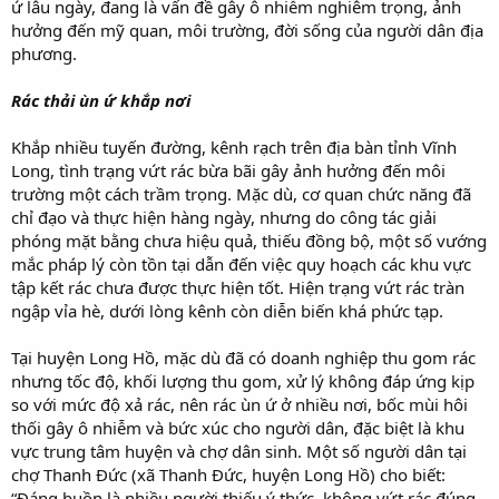
ứ lâu ngày, đang là vấn đề gây ô nhiễm nghiêm trọng, ảnh
hưởng đến mỹ quan, môi trường, đời sống của người dân địa
phương.
Rác thải ùn ứ khắp nơi
Khắp nhiều tuyến đường, kênh rạch trên địa bàn tỉnh Vĩnh
Long, tình trạng vứt rác bừa bãi gây ảnh hưởng đến môi
trường một cách trầm trọng. Mặc dù, cơ quan chức năng đã
chỉ đạo và thực hiện hàng ngày, nhưng do công tác giải
phóng mặt bằng chưa hiệu quả, thiếu đồng bộ, một số vướng
mắc pháp lý còn tồn tại dẫn đến việc quy hoạch các khu vực
tập kết rác chưa được thực hiện tốt. Hiện trạng vứt rác tràn
ngập vỉa hè, dưới lòng kênh còn diễn biến khá phức tạp.
Tại huyện Long Hồ, mặc dù đã có doanh nghiệp thu gom rác
nhưng tốc độ, khối lượng thu gom, xử lý không đáp ứng kịp
so với mức độ xả rác, nên rác ùn ứ ở nhiều nơi, bốc mùi hôi
thối gây ô nhiễm và bức xúc cho người dân, đặc biệt là khu
vực trung tâm huyện và chợ dân sinh. Một số người dân tại
chợ Thanh Đức (xã Thanh Đức, huyện Long Hồ) cho biết:
“Đáng buồn là nhiều người thiếu ý thức, không vứt rác đúng