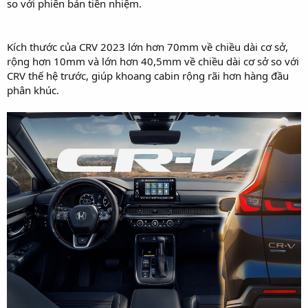
so với phiên bản tiền nhiệm.
Kích thước của CRV 2023 lớn hơn 70mm về chiều dài cơ sở,
rộng hơn 10mm và lớn hơn 40,5mm về chiều dài cơ sở so với
CRV thế hệ trước, giúp khoang cabin rộng rãi hơn hàng đầu
phân khúc.