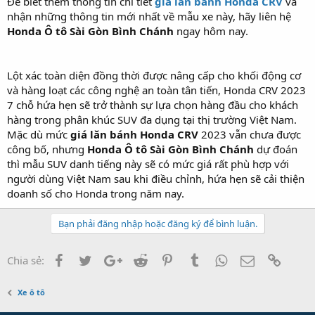
Để biết thêm thông tin chi tiết
giá lăn bánh Honda CRV
và
nhận những thông tin mới nhất về mẫu xe này, hãy liên hệ
Honda Ô tô Sài Gòn Bình Chánh
ngay hôm nay.
Lột xác toàn diện đồng thời được nâng cấp cho khối động cơ
và hàng loạt các công nghệ an toàn tân tiến, Honda CRV 2023
7 chỗ hứa hẹn sẽ trở thành sự lựa chọn hàng đầu cho khách
hàng trong phân khúc SUV đa dụng tại thị trường Việt Nam.
Mặc dù mức
giá lăn bánh Honda CRV
2023 vẫn chưa được
công bố, nhưng
Honda Ô tô Sài Gòn Bình Chánh
dự đoán
thì mẫu SUV danh tiếng này sẽ có mức giá rất phù hợp với
người dùng Việt Nam sau khi điều chỉnh, hứa hẹn sẽ cải thiện
doanh số cho Honda trong năm nay.
Bạn phải đăng nhập hoặc đăng ký để bình luận.
Facebook
Twitter
Google+
Reddit
Pinterest
Tumblr
WhatsApp
Email
Link
Chia sẻ:
Xe ô tô