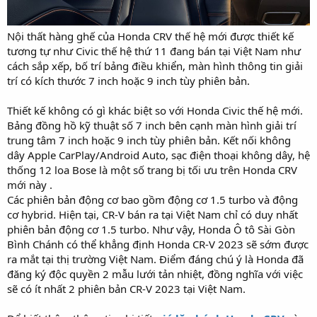
Nội thất hàng ghế của Honda CRV thế hệ mới được thiết kế
tương tự như Civic thế hệ thứ 11 đang bán tại Việt Nam như
cách sắp xếp, bố trí bảng điều khiển, màn hình thông tin giải
trí có kích thước 7 inch hoặc 9 inch tùy phiên bản.
Thiết kế không có gì khác biệt so với Honda Civic thế hệ mới.
Bảng đồng hồ kỹ thuật số 7 inch bên cạnh màn hình giải trí
trung tâm 7 inch hoặc 9 inch tùy phiên bản. Kết nối không
dây Apple CarPlay/Android Auto, sạc điện thoại không dây, hệ
thống 12 loa Bose là một số trang bị tối ưu trên Honda CRV
mới này .
Các phiên bản động cơ bao gồm động cơ 1.5 turbo và động
cơ hybrid. Hiện tại, CR-V bán ra tại Việt Nam chỉ có duy nhất
phiên bản động cơ 1.5 turbo. Như vậy, Honda Ô tô Sài Gòn
Bình Chánh có thể khẳng định Honda CR-V 2023 sẽ sớm được
ra mắt tại thị trường Việt Nam. Điểm đáng chú ý là Honda đã
đăng ký độc quyền 2 mẫu lưới tản nhiệt, đồng nghĩa với việc
sẽ có ít nhất 2 phiên bản CR-V 2023 tại Việt Nam.