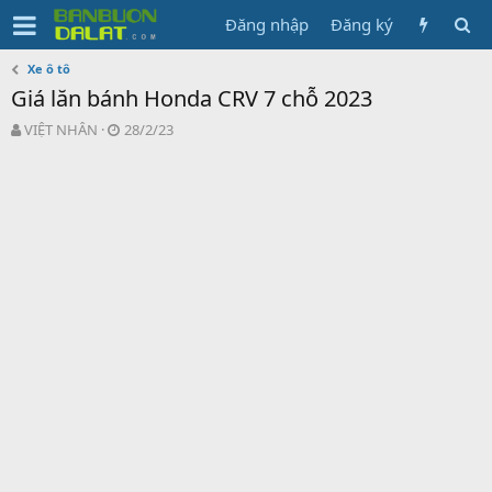
Đăng nhập
Đăng ký
Xe ô tô
Giá lăn bánh Honda CRV 7 chỗ 2023
N
N
VIỆT NHÂN
28/2/23
g
g
ư
à
ờ
y
i
g
k
ử
h
i
ở
i
t
ạ
o