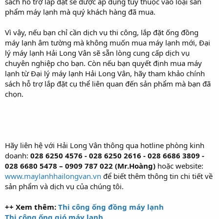
sách hỗ trợ lắp đặt sẽ được áp dụng tùy thuộc vào loại sản
phẩm máy lạnh mà quý khách hàng đã mua.
Vì vậy, nếu bạn chỉ cần dịch vụ thi công, lắp đặt ống đồng
máy lạnh âm tường mà không muốn mua máy lạnh mới, Đại
lý máy lạnh Hải Long Vân sẽ sẵn lòng cung cấp dịch vụ
chuyên nghiệp cho bạn. Còn nếu bạn quyết định mua máy
lạnh từ Đại lý máy lạnh Hải Long Vân, hãy tham khảo chính
sách hỗ trợ lắp đặt cụ thể liên quan đến sản phẩm mà bạn đã
chọn.
Hãy liên hệ với Hải Long Vân thông qua hotline phòng kinh
doanh:
028 6250 4576 -
028 6250 2616 - 028 6686 3809 -
028 6680 5478 – 0909 787 022 (Mr.Hoàng)
hoặc website:
www.maylanhhailongvan.vn
để biết thêm thông tin chi tiết về
sản phẩm và dịch vụ của chúng tôi.
++ Xem thêm:
Thi công ống đồng máy lạnh
Thi công ống gió máy lạnh