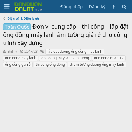
Đăng nhập
Đăng ký
Điện tử & Điện lạnh
Đơn vị cung cấp – thi công – lắp đặt
Toàn Quốc
ống đồng máy lạnh âm tường giá rẻ cho công
trình xây dựng
N
N
T
nhihlv
25/7/23
lắp đặt đường ống đồng máy lạnh
g
g
ừ
ong dong may lanh
ong dong may lanh am tuong
ong dong quan 12
ư
à
k
ống đồng giá rẻ
thi công ống đồng
đi âm tường đường ống máy lạnh
ờ
y
h
i
g
ó
k
ử
a
h
i
ở
i
t
ạ
o