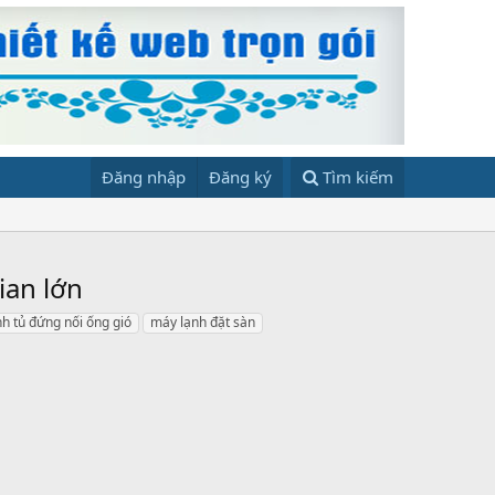
Đăng nhập
Đăng ký
Tìm kiếm
ian lớn
h tủ đứng nối ống gió
máy lạnh đặt sàn