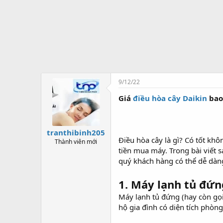
t
ạ
o
9/12/22
Giá
điều hòa cây Daikin
bao
tranthibinh205
Điều hòa cây là gì? Có tốt kh
Thành viên mới
tiền mua máy. Trong bài viết 
quý khách hàng có thể dễ dàn
1. Máy lạnh tủ đứng
Máy lạnh tủ đứng (hay còn gọi
hộ gia đình có diện tích phòng