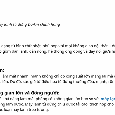
y lạnh tủ đứng Daikin chính hãng
ế dạng tủ hình chữ nhật, phù hợp với mọi không gian nội thất. 
o gồm dàn lạnh, dàn nóng, hệ thống ống đồng và dây nối giữa ha
n:
 làm mát nhanh, mạnh không chỉ do công suất lớn mang lại mà cò
 lớn. Do đó, sức gió từ điều hòa tủ đứng thường đều, mạnh, rộng 
ng gian lớn và đông người:
 có khả năng làm mát phòng có không gian lớn hơn so với
máy lạ
g làm được. Máy lạnh tủ đứng chịu được tải cao, thích hợp cho
ác loại máy lạnh treo tường.