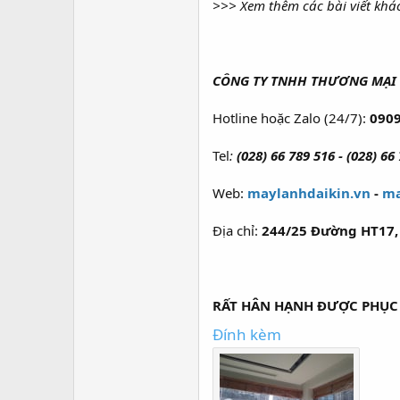
>>> Xem thêm các bài viết khá
CÔNG TY TNHH THƯƠNG MẠI 
Hotline hoặc Zalo (24/7):
0909
Tel
:
(028) 66 789 516 - (028) 66
Web:
maylanhdaikin.vn
-
ma
Địa chỉ:
244/25 Đường HT17, 
RẤT HÂN HẠNH ĐƯỢC PHỤC
Đính kèm