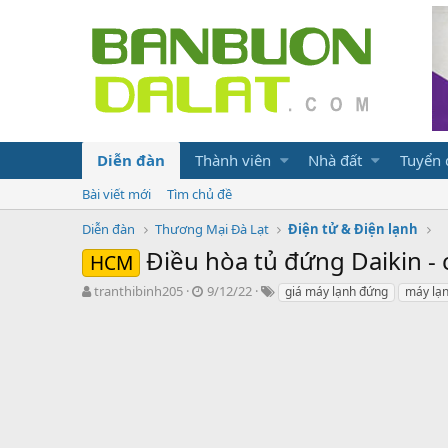
Diễn đàn
Thành viên
Nhà đất
Tuyển
Bài viết mới
Tìm chủ đề
Diễn đàn
Thương Mại Đà Lạt
Điện tử & Điện lạnh
Điều hòa tủ đứng Daikin - 
HCM
N
N
T
tranthibinh205
9/12/22
giá máy lạnh đứng
máy lạn
g
g
ừ
ư
à
k
ờ
y
h
i
g
ó
k
ử
a
h
i
ở
i