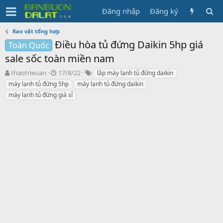
Đăng nhập
Đăng ký
Rao vặt tổng hợp
Điều hòa tủ đứng Daikin 5hp giá
Toàn Quốc
sale sốc toàn miền nam
N
N
T
thaotrieuan
17/8/22
lắp máy lạnh tủ đứng daikin
g
g
ừ
máy lạnh tủ đứng 5hp
máy lạnh tủ đứng daikin
ư
à
k
máy lạnh tủ đứng giá sỉ
ờ
y
h
i
g
ó
k
ử
a
h
i
ở
i
t
ạ
o