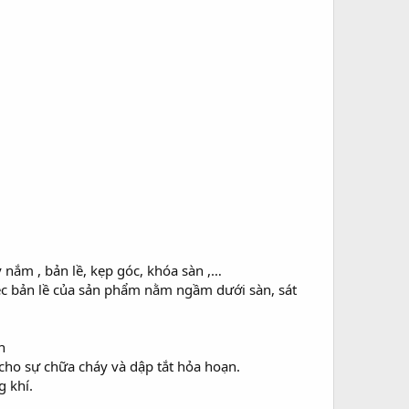
 nắm , bản lề, kẹp góc, khóa sàn ,…
việc bản lề của sản phẩm nằm ngầm dưới sàn, sát
h
n cho sự chữa cháy và dập tắt hỏa hoạn.
g khí.