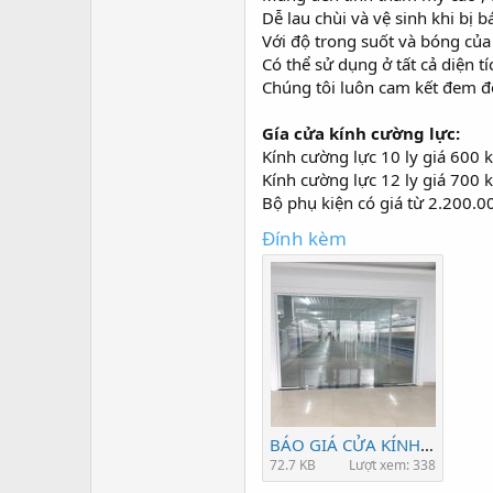
Dễ lau chùi và vệ sinh khi bị 
Với độ trong suốt và bóng của 
Có thể sử dụng ở tất cả diện t
Chúng tôi luôn cam kết đem đ
Gía cửa kính cường lực:
Kính cường lực 10 ly giá 600 
Kính cường lực 12 ly giá 700 
Bộ phụ kiện có giá từ 2.200.0
Đính kèm
BÁO GIÁ CỬA KÍNH CƯỜNG LỰC.jpg
72.7 KB
Lượt xem: 338