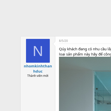
t
ạ
o
8/5/20
N
Qúy khách đang có nhu cầu l
loại sản phẩm này hãy để công
nhomkinhthan
hduc
Thành viên mới