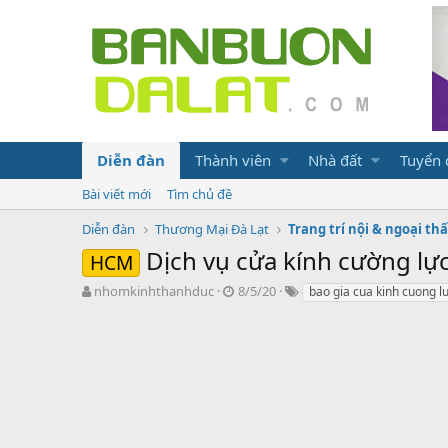
Diễn đàn
Thành viên
Nhà đất
Tuyển
Bài viết mới
Tìm chủ đề
Diễn đàn
Thương Mại Đà Lạt
Trang trí nội & ngoại thấ
Dịch vụ cửa kính cường lực
HCM
N
N
T
nhomkinhthanhduc
8/5/20
bao gia cua kinh cuong l
g
g
ừ
ư
à
k
ờ
y
h
i
g
ó
k
ử
a
h
i
ở
i