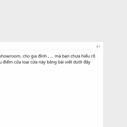
#1
 showroom, cho gia đình , … mà bạn chưa hiểu rõ
 điểm cửa loại cửa này bằng bài viết dưới đây