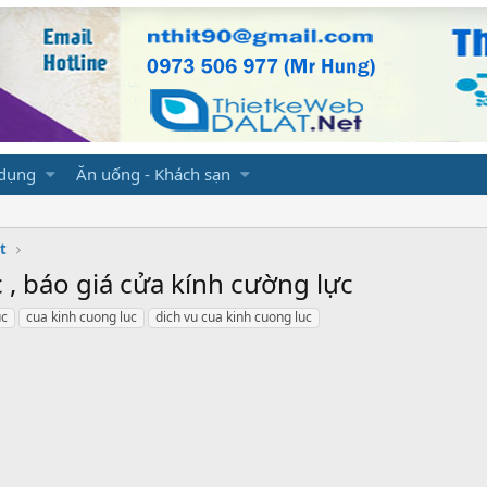
 dụng
Ăn uống - Khách sạn
t
 , báo giá cửa kính cường lực
uc
cua kinh cuong luc
dich vu cua kinh cuong luc