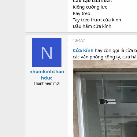
Cấu tạo của cửa :
Kiếng cường lực
Ray treo
Tay treo trượt cửa kính
Đầu hãm cửa kính
13/4/21
N
Cửa kính
hay còn gọi là cửa b
các văn phòng công ty, cửa hà
nhomkinhthan
hduc
Thành viên mới