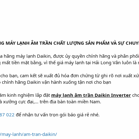
G MÁY LẠNH ÂM TRẦN CHẤT LƯỢNG SẢN PHẨM VÀ SỰ CHUYÊ
của hãng máy lạnh Daikin, được ủy quyền chính hãng và phân phối 
g mất tiền mặt bằng, vì thế giá máy lạnh tại Hải Long Vân luôn l
ho bạn, cam kết sẽ xuất đủ hóa đơn chứng từ ghi rõ nơi xuất xứ
o chính hãng Daikin vận hành xuống tận nơi cho bạn
năm kinh nghiệm lắp đặt
máy lạnh âm trần Daikin Inverter
cho
hà xưởng cực đại,… trên địa bàn toàn miền Nam.
87 022
để nhận tư vấn trọn gói báo giá rẻ nhé.
/may-lanh/am-tran-daikin/