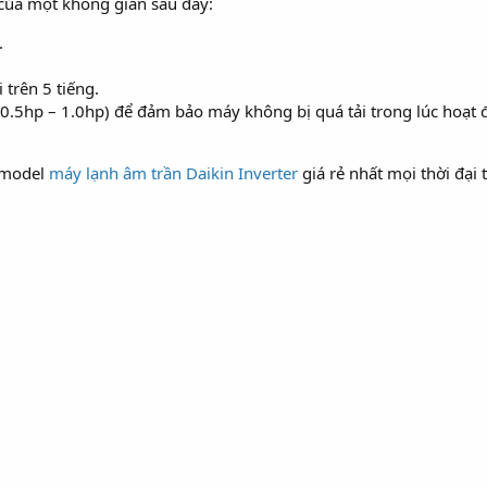
của một không gian sau đây:
.
.
 trên 5 tiếng.
 0.5hp – 1.0hp) để đảm bảo máy không bị quá tải trong lúc hoạt 
2 model
máy lạnh âm trần Daikin Inverter
giá rẻ nhất mọi thời đạ