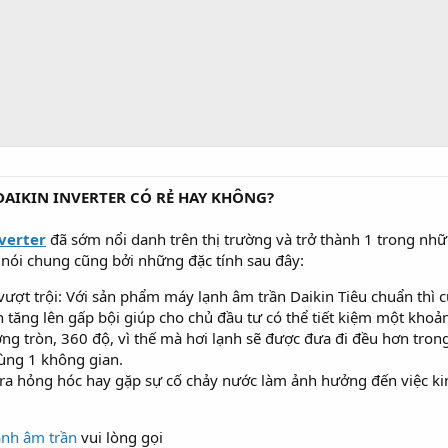
AIKIN INVERTER CÓ RẺ HAY KHÔNG?
verter
đã sớm nổi danh trên thị trường và trở thành 1 trong nh
 nói chung cũng bởi những đặc tính sau đây:
vượt trội: Với sản phẩm máy lạnh âm trần Daikin Tiêu chuẩn thì cũn
n tăng lên gấp bội giúp cho chủ đầu tư có thể tiết kiệm một khoả
ng tròn, 360 độ, vì thế mà hơi lạnh sẽ được đưa đi đều hơn trong 
cùng 1 không gian.
y ra hỏng hóc hay gặp sự cố chảy nước làm ảnh hưởng đến việc k
ạnh âm trần
vui lòng gọi