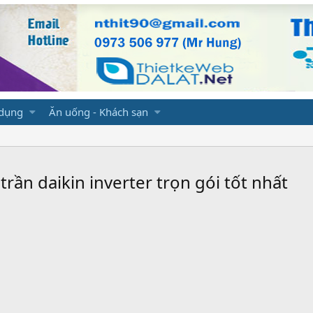
 dụng
Ăn uống - Khách sạn
rần daikin inverter trọn gói tốt nhất