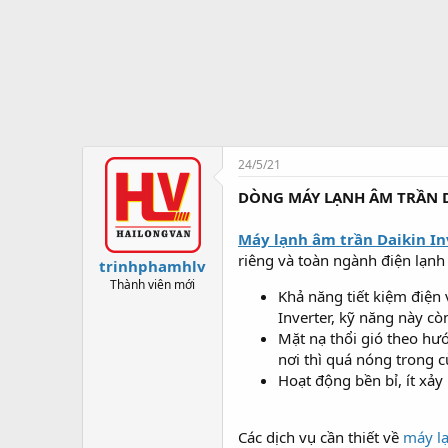
t
ạ
o
24/5/21
DÒNG MÁY LẠNH ÂM TRẦN D
Máy lạnh âm trần Daikin In
riêng và toàn ngành điện lạnh
trinhphamhlv
Thành viên mới
Khả năng tiết kiệm điện 
Inverter, kỹ năng này cò
Mặt nạ thổi gió theo hướ
nơi thì quá nóng trong 
Hoạt động bền bỉ, ít xả
Các dịch vụ cần thiết về
máy l