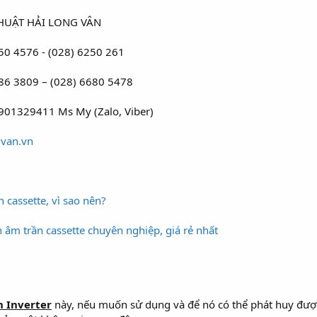
THUẬT HẢI LONG VÂN
50 4576 - (028) 6250 261
686 3809 – (028) 6680 5478
0901329411 Ms My (Zalo, Viber)
van.vn
 cassette, vì sao nên?
h âm trần cassette chuyên nghiệp, giá rẻ nhất
n Inverter
này, nếu muốn sử dụng và để nó có thể phát huy được 