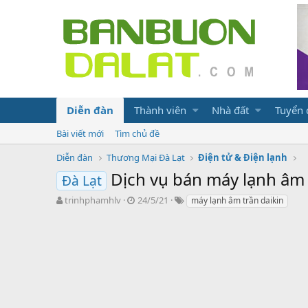
Diễn đàn
Thành viên
Nhà đất
Tuyển
Bài viết mới
Tìm chủ đề
Diễn đàn
Thương Mại Đà Lạt
Điện tử & Điện lạnh
Dịch vụ bán máy lạnh âm t
Đà Lạt
N
N
T
trinhphamhlv
24/5/21
máy lạnh âm trần daikin
g
g
ừ
ư
à
k
ờ
y
h
i
g
ó
k
ử
a
h
i
ở
i