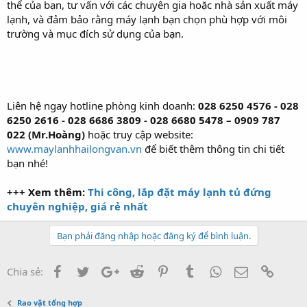
thể của bạn, tư vấn với các chuyên gia hoặc nhà sản xuất máy
lạnh, và đảm bảo rằng máy lạnh bạn chọn phù hợp với môi
trường và mục đích sử dụng của bạn.
Liên hệ ngay hotline phòng kinh doanh:
028 6250 4576 -
028
6250 2616 - 028 6686 3809 - 028 6680 5478 – 0909 787
022 (Mr.Hoàng)
hoặc truy cập website:
www.maylanhhailongvan.vn
để biết thêm thông tin chi tiết
bạn nhé!
+++ Xem thêm:
Thi công, lắp đặt máy lạnh tủ đứng
chuyên nghiệp, giá rẻ nhất
Bạn phải đăng nhập hoặc đăng ký để bình luận.
Facebook
Twitter
Google+
Reddit
Pinterest
Tumblr
WhatsApp
Email
Link
Chia sẻ:
Rao vặt tổng hợp