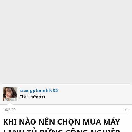
trangphamhlv95
Thành viên mới
16/8/23
#1
KHI NÀO NÊN CHỌN MUA MÁY