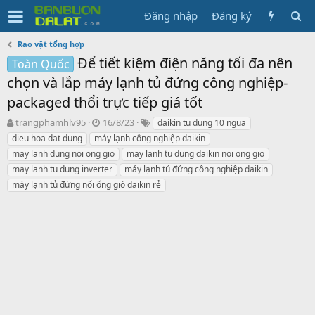
Đăng nhập
Đăng ký
Rao vặt tổng hợp
Để tiết kiệm điện năng tối đa nên
Toàn Quốc
chọn và lắp máy lạnh tủ đứng công nghiệp-
packaged thổi trực tiếp giá tốt
N
N
T
trangphamhlv95
16/8/23
daikin tu dung 10 ngua
g
g
ừ
dieu hoa dat dung
máy lạnh công nghiệp daikin
ư
à
k
may lanh dung noi ong gio
may lanh tu dung daikin noi ong gio
ờ
y
h
may lanh tu dung inverter
máy lạnh tủ đứng công nghiệp daikin
i
g
ó
máy lạnh tủ đứng nối ống gió daikin rẻ
k
ử
a
h
i
ở
i
t
ạ
o