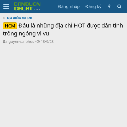
Đăng nhập
Đăng ký
Địa điểm du lịch
Đâu là những địa chỉ HOT được dân tình
HCM
trông ngóng vi vu
N
N
nguyenvanphus
18/9/23
g
g
ư
à
ờ
y
i
g
k
ử
h
i
ở
i
t
ạ
o