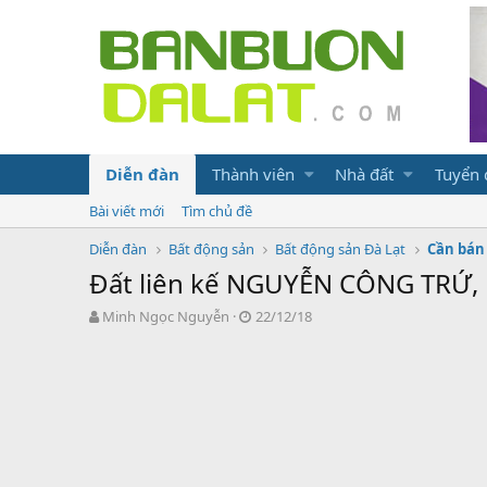
Diễn đàn
Thành viên
Nhà đất
Tuyển
Bài viết mới
Tìm chủ đề
Diễn đàn
Bất động sản
Bất động sản Đà Lạt
Cần bán 
Đất liên kế NGUYỄN CÔNG TRỨ, p
N
N
Minh Ngọc Nguyễn
22/12/18
g
g
ư
à
ờ
y
i
g
k
ử
h
i
ở
i