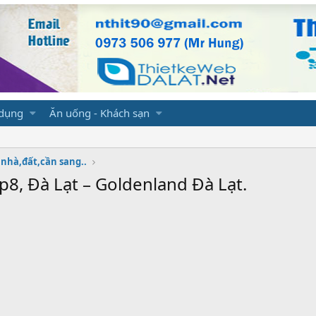
 dụng
Ăn uống - Khách sạn
nhà,đất,cần sang..
8, Đà Lạt – Goldenland Đà Lạt.