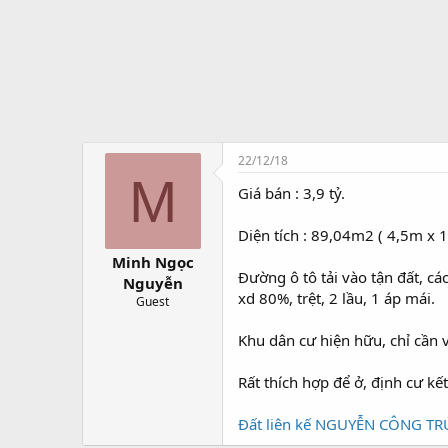
t
ạ
o
22/12/18
M
Giá bán : 3,9 tỷ.
Diện tích : 89,04m2 ( 4,5m x 1
Minh Ngọc
Đường ô tô tải vào tận đất, 
Nguyễn
xd 80%, trệt, 2 lầu, 1 áp mái.
Guest
Khu dân cư hiện hữu, chỉ cần và
Rất thích hợp để ở, định cư kết
Đất liên kế NGUYỄN CÔNG TRỨ,