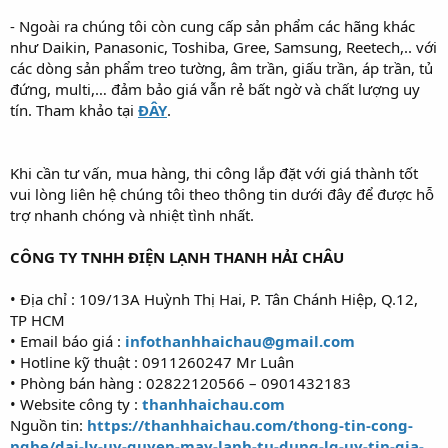
- Ngoài ra chúng tôi còn cung cấp sản phẩm các hãng khác
như Daikin, Panasonic, Toshiba, Gree, Samsung, Reetech,.. với
các dòng sản phẩm treo tường, âm trần, giấu trần, áp trần, tủ
đứng, multi,… đảm bảo giá vẫn rẻ bất ngờ và chất lượng uy
tín. Tham khảo tại
ĐÂY
.
Khi cần tư vấn, mua hàng, thi công lắp đặt với giá thành tốt
vui lòng liên hệ chúng tôi theo thông tin dưới đây để được hỗ
trợ nhanh chóng và nhiệt tình nhất.
CÔNG TY TNHH ĐIỆN LẠNH THANH HẢI CHÂU
• Địa chỉ : 109/13A Huỳnh Thị Hai, P. Tân Chánh Hiệp, Q.12,
TP HCM
• Email báo giá :
infothanhhaichau@gmail.com
• Hotline kỹ thuật : 0911260247 Mr Luân
• Phòng bán hàng : 02822120566 – 0901432183
• Website công ty :
thanhhaichau.com
Nguồn tin:
https://thanhhaichau.com/thong-tin-cong-
nghe/dai-ly-uy-quyen-may-lanh-tu-dung-lg-uy-tin-gia-