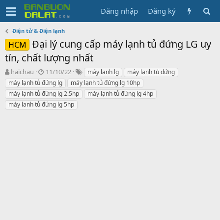
Đăng nhập
Đăng ký
Điện tử & Điện lạnh
Đại lý cung cấp máy lạnh tủ đứng LG uy
HCM
tín, chất lượng nhất
N
N
T
haichau
11/10/22
máy lạnh lg
máy lạnh tủ đứng
g
g
ừ
máy lạnh tủ đứng lg
máy lạnh tủ đứng lg 10hp
ư
à
k
máy lạnh tủ đứng lg 2.5hp
máy lạnh tủ đứng lg 4hp
ờ
y
h
máy lanh tủ đứng lg 5hp
i
g
ó
k
ử
a
h
i
ở
i
t
ạ
o