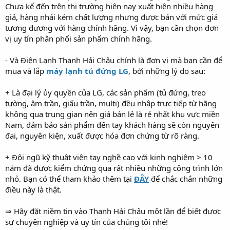
Chưa kể đến trên thị trường hiện nay xuất hiện nhiều hàng
giả, hàng nhái kém chất lượng nhưng được bán với mức giá
tương đương với hàng chính hãng. Vì vậy, bạn cần chọn đơn
vị uy tín phân phối sản phẩm chính hãng.
- Và Điện Lạnh Thanh Hải Châu chính là đơn vị mà bạn cần để
mua và lắp
máy lạnh tủ đứng LG
, bởi những lý do sau:
+ Là đại lý ủy quyền của LG, các sản phẩm (tủ đứng, treo
tường, âm trần, giấu trần, multi) đều nhập trực tiếp từ hãng
không qua trung gian nên giá bán lẻ là rẻ nhất khu vực miền
Nam, đảm bảo sản phẩm đến tay khách hàng sẽ còn nguyên
đai, nguyên kiện, xuất được hóa đơn chứng từ rõ ràng.
+ Đội ngũ kỹ thuật viên tay nghề cao với kinh nghiệm > 10
năm đã được kiểm chứng qua rất nhiều những công trình lớn
nhỏ. Bạn có thể tham khảo thêm tại
ĐÂY
để chắc chắn những
điều này là thật.
⇒ Hãy đặt niềm tin vào Thanh Hải Châu một lần để biết được
sự chuyên nghiệp và uy tín của chúng tôi nhé!