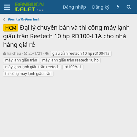
Đăng nhập
Đăng ký
Điện tử & Điện lạnh
Đại lý chuyên bán và thi công máy lạnh
HCM
giấu trần Reetech 10 hp RD100-L1A cho nhà
hàng giá rẻ
N
N
T
haichau
25/1/21
giấu trần reetech 10 hp rd100-l1a
g
g
ừ
máy lạnh giấu trần
máy lạnh giấu trần reetech 10 hp
ư
à
k
máy lạnh lạnh giấu trần reetech
rd100/rc1
ờ
y
h
thi công máy lạnh giấu trần
i
g
ó
k
ử
a
h
i
ở
i
t
ạ
o