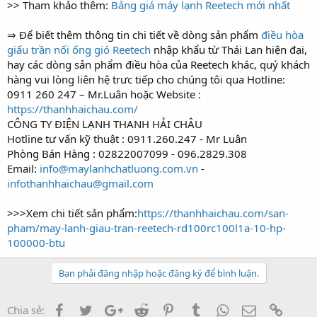
>> Tham khảo thêm:
Bảng giá máy lạnh Reetech mới nhất
⇒ Để biết thêm thông tin chi tiết về dòng sản phẩm
điều hòa
giấu trần nối ống gió Reetech
nhập khẩu từ Thái Lan hiện đại,
hay các dòng sản phẩm điều hòa của Reetech khác, quý khách
hàng vui lòng liên hệ trưc tiếp cho chúng tôi qua Hotline:
0911 260 247 – Mr.Luân hoặc Website :
https://thanhhaichau.com/
CÔNG TY ĐIỆN LẠNH THANH HẢI CHÂU
Hotline tư vấn kỹ thuật : 0911.260.247 - Mr Luân
Phòng Bán Hàng : 02822007099 - 096.2829.308
Email:
info@maylanhchatluong.com.vn
-
infothanhhaichau@gmail.com
>>>Xem chi tiết sản phẩm:
https://thanhhaichau.com/san-
pham/may-lanh-giau-tran-reetech-rd100rc100l1a-10-hp-
100000-btu
Bạn phải đăng nhập hoặc đăng ký để bình luận.
Facebook
Twitter
Google+
Reddit
Pinterest
Tumblr
WhatsApp
Email
Link
Chia sẻ: