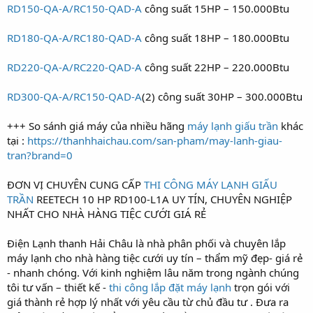
RD150‑QA‑A/RC150‑QAD‑A
công suất 15HP – 150.000Btu
RD180‑QA‑A/RC180‑QAD‑A
công suất 18HP – 180.000Btu
RD220‑QA‑A/RC220‑QAD‑A
công suất 22HP – 220.000Btu
RD300‑QA‑A/RC150‑QAD‑A
(2) công suất 30HP – 300.000Btu
+++ So sánh giá máy của nhiều hãng
máy lạnh giấu trần
khác
tại :
https://thanhhaichau.com/san-pham/may-lanh-giau-
tran?brand=0
ĐƠN VỊ CHUYÊN CUNG CẤP
THI CÔNG MÁY LẠNH GIẤU
TRẦN
REETECH 10 HP RD100-L1A UY TÍN, CHUYÊN NGHIỆP
NHẤT CHO NHÀ HÀNG TIỆC CƯỚI GIÁ RẺ
Điện Lạnh thanh Hải Châu là nhà phân phối và chuyên lắp
máy lạnh cho nhà hàng tiệc cưới uy tín – thẩm mỹ đẹp- giá rẻ
- nhanh chóng. Với kinh nghiệm lâu năm trong ngành chúng
tôi tư vấn – thiết kế -
thi công lắp đặt máy lạnh
trọn gói với
giá thành rẻ hợp lý nhất với yêu cầu từ chủ đầu tư . Đưa ra