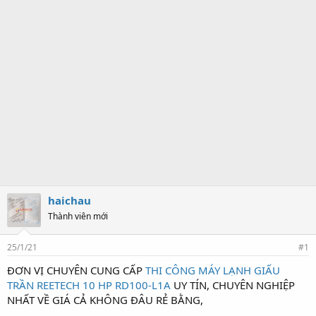
haichau
Thành viên mới
25/1/21
#1
ĐƠN VỊ CHUYÊN CUNG CẤP
THI CÔNG MÁY LẠNH GIẤU
TRẦN
REETECH 10 HP RD100-L1A
UY TÍN, CHUYÊN NGHIỆP
NHẤT VỀ GIÁ CẢ KHÔNG ĐÂU RẺ BẰNG,