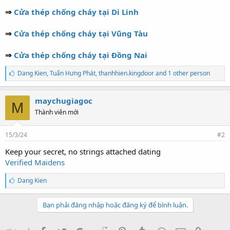
⇒
Cửa thép chống cháy tại Di Linh
⇒
Cửa thép chống cháy tại Vũng Tàu
⇒
Cửa thép chống cháy tại Đồng Nai
T
Dang Kien
,
Tuấn Hưng Phát
,
thanhhien.kingdoor and 1 other person
h
í
c
maychugiagoc
M
h
Thành viên mới
:
15/3/24
#2
Keep your secret, no strings attached dating
Verified Maidens
T
Dang Kien
h
í
c
Bạn phải đăng nhập hoặc đăng ký để bình luận.
h
: