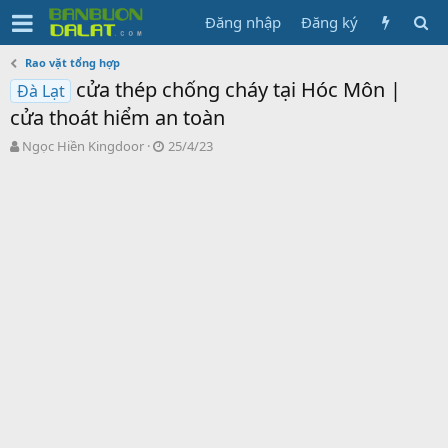
Đăng nhập
Đăng ký
Rao vặt tổng hợp
cửa thép chống cháy tại Hóc Môn |
Đà Lạt
cửa thoát hiểm an toàn
N
N
Ngọc Hiền Kingdoor
25/4/23
g
g
ư
à
ờ
y
i
g
k
ử
h
i
ở
i
t
ạ
o