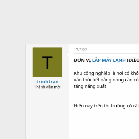
t
ạ
o
17/3/22
T
ĐƠN VỊ
LẮP MÁY LẠNH
(ĐIỀ
Khu công nghiệp là nơi có khô
vào thời tiết nắng nóng cần có
trinhtran
tăng năng xuất
Thành viên mới
Hiện nay trên thị trường có rấ