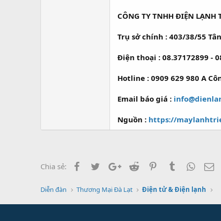
CÔNG TY TNHH ĐIỆN LẠNH T
Trụ sở chính : 403/38/55 T
Điện thoại : 08.37172899 -
Hotline : 0909 629 980 A Cô
Email báo giá :
info@dienla
Nguồn :
https://maylanhtri
Facebook
Twitter
Google+
Reddit
Pinterest
Tumblr
Whats
E
Chia sẻ:
Diễn đàn
Thương Mại Đà Lạt
Điện tử & Điện lạnh