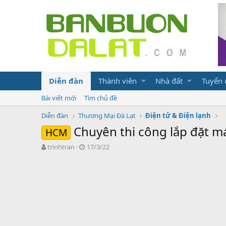
Diễn đàn
Thành viên
Nhà đất
Tuyển
Bài viết mới
Tìm chủ đề
Diễn đàn
Thương Mại Đà Lạt
Điện tử & Điện lạnh
Chuyên thi công lắp đặt m
HCM
N
N
trinhtran
17/3/22
g
g
ư
à
ờ
y
i
g
k
ử
h
i
ở
i