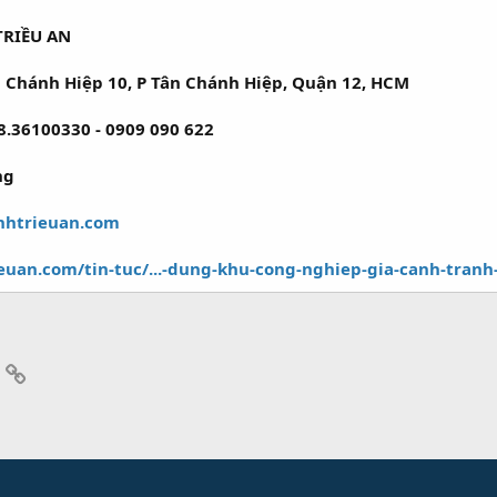
RIỀU AN
ân Chánh Hiệp 10, P Tân Chánh Hiệp, Quận 12, HCM
 08.36100330 - 0909 090 622
ng
nhtrieuan.com
euan.com/tin-tuc/...-dung-khu-cong-nghiep-gia-canh-tranh
App
mail
Link