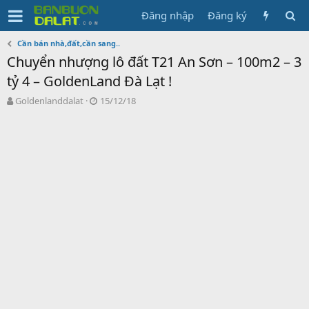
Đăng nhập
Đăng ký
Cần bán nhà,đất,cần sang..
Chuyển nhượng lô đất T21 An Sơn – 100m2 – 3
tỷ 4 – GoldenLand Đà Lạt !
N
N
Goldenlanddalat
15/12/18
g
g
ư
à
ờ
y
i
g
k
ử
h
i
ở
i
t
ạ
o