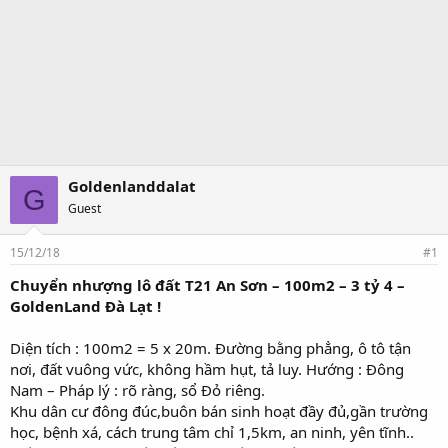
Goldenlanddalat
G
Guest
15/12/18
#1
Chuyển nhượng lô đất T21 An Sơn – 100m2 – 3 tỷ 4 –
GoldenLand Đà Lạt !
Diện tích : 100m2 = 5 x 20m. Đường bằng phẳng, ô tô tận
nơi, đất vuông vức, không hầm hụt, tả luy. Hướng : Đông
Nam – Pháp lý : rõ ràng, sổ Đỏ riêng.
Khu dân cư đông đúc,buôn bán sinh hoạt đầy đủ,gần trường
học, bệnh xá, cách trung tâm chỉ 1,5km, an ninh, yên tĩnh..