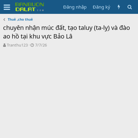
Đăng nhập
Đăng ký
Thuê ,cho thuê
chuyên nhận múc đất, tạo taluy (ta-lỵ) và đào
ao hồ tại khu vực Bảo Lâ
N
N
Tranthu123
7/7/26
g
g
ư
à
ờ
y
i
g
k
ử
h
i
ở
i
t
ạ
o