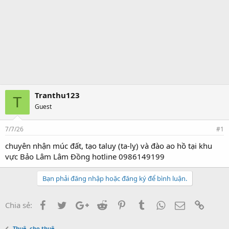
Tranthu123
T
Guest
7/7/26
#1
chuyên nhận múc đất, tạo taluy (ta-lỵ) và đào ao hồ tại khu
vực Bảo Lâm Lâm Đồng hotline 0986149199
Bạn phải đăng nhập hoặc đăng ký để bình luận.
Facebook
Twitter
Google+
Reddit
Pinterest
Tumblr
WhatsApp
Email
Link
Chia sẻ:
Thuê ,cho thuê