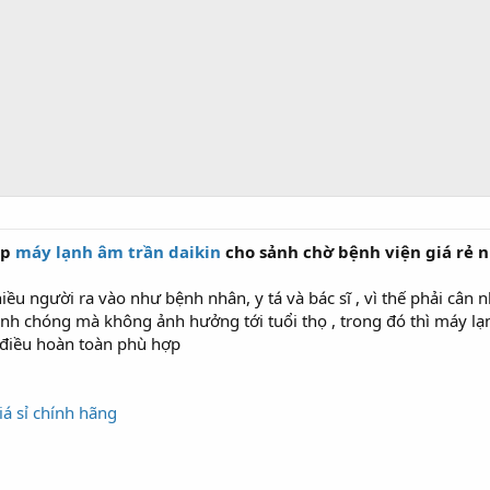
ắp
máy lạnh âm trần daikin
cho sảnh chờ bệnh viện giá rẻ 
u người ra vào như bệnh nhân, y tá và bác sĩ , vì thế phải cân n
nh chóng mà không ảnh hưởng tới tuổi thọ , trong đó thì máy lạn
 điều hoàn toàn phù hợp
iá sỉ chính hãng