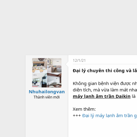
ở
i
t
ạ
o
12/1/21
Đại lý chuyên thi công và l
Không gian bệnh viện được nhiề
diện tích, mà vừa làm mát nha
Nhuhailongvan
máy lạnh âm trần Daikin
là
Thành viên mới
Xem thêm:
+++
Đại lý máy lạnh âm trần g