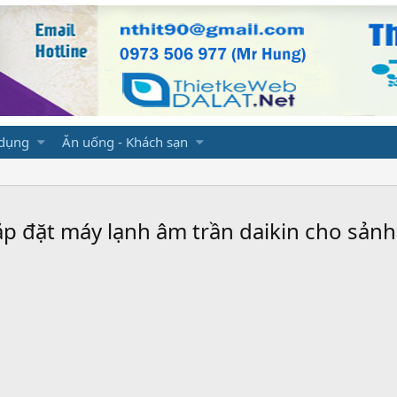
 dụng
Ăn uống - Khách sạn
p đặt máy lạnh âm trần daikin cho sảnh