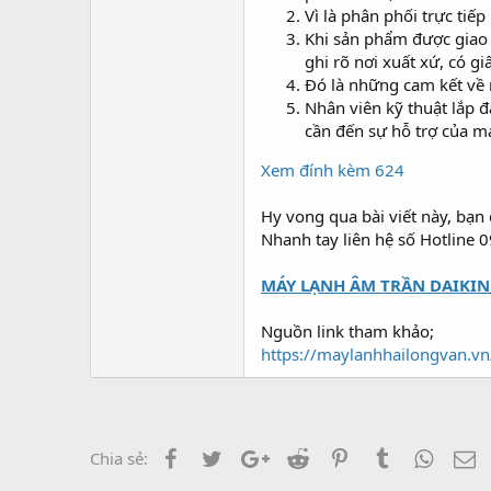
Vì là phân phối trực tiế
Khi sản phẩm được giao 
ghi rõ nơi xuất xứ, có 
Đó là những cam kết về m
Nhân viên kỹ thuật lắp đ
cần đến sự hỗ trợ của m
Xem đính kèm 624
Hy vong qua bài viết này, bạn
Nhanh tay liên hệ số Hotline 
MÁY LẠNH ÂM TRẦN DAIKIN
Nguồn link tham khảo;
https://maylanhhailongvan.vn
Facebook
Twitter
Google+
Reddit
Pinterest
Tumblr
Whats
E
Chia sẻ: