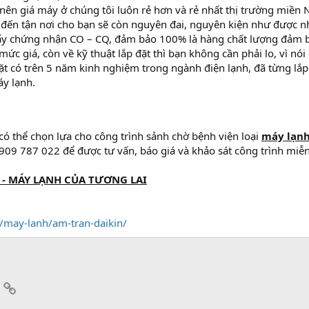
p nên giá máy ở chúng tôi luôn rẻ hơn và rẻ nhất thị trường miền 
đến tận nơi cho bạn sẽ còn nguyên đai, nguyên kiện như được n
giấy chứng nhận CO – CQ, đảm bảo 100% là hàng chất lượng đảm 
ức giá, còn về kỹ thuật lắp đặt thì bạn không cần phải lo, vì nó
ặt có trên 5 năm kinh nghiệm trong ngành điện lạnh, đã từng lắp 
áy lạnh.
 có thể chọn lựa cho công trình sảnh chờ bệnh viện loại
máy lạnh
0909 787 022 để được tư vấn, báo giá và khảo sát công trình miễ
- MÁY LẠNH CỦA TƯƠNG LAI
/may-lanh/am-tran-daikin/
App
mail
Link