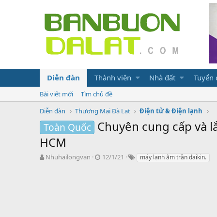
Diễn đàn
Thành viên
Nhà đất
Tuyển
Bài viết mới
Tìm chủ đề
Diễn đàn
Thương Mại Đà Lạt
Điện tử & Điện lạnh
Chuyên cung cấp và lắ
Toàn Quốc
HCM
N
N
T
Nhuhailongvan
12/1/21
máy lạnh âm trần daikin.
g
g
ừ
ư
à
k
ờ
y
h
i
g
ó
k
ử
a
h
i