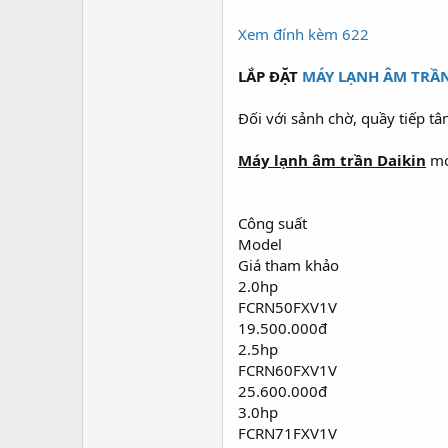
Xem đính kèm 622
LẮP ĐẶT
MÁY LẠNH ÂM TRẦN
Đối với sảnh chờ, quầy tiếp 
Máy lạnh âm trần Daikin
mod
Công suất
Model
Giá tham khảo
2.0hp
FCRN50FXV1V
19.500.000đ
2.5hp
FCRN60FXV1V
25.600.000đ
3.0hp
FCRN71FXV1V