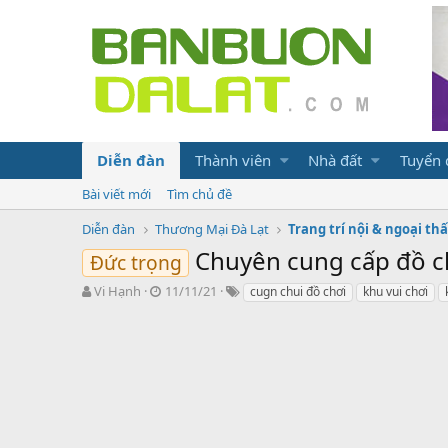
Diễn đàn
Thành viên
Nhà đất
Tuyển
Bài viết mới
Tìm chủ đề
Diễn đàn
Thương Mại Đà Lạt
Trang trí nội & ngoại thấ
Chuyên cung cấp đồ ch
Đức trọng
N
N
T
Vi Hạnh
11/11/21
cugn chui đồ chơi
khu vui chơi
g
g
ừ
ư
à
k
ờ
y
h
i
g
ó
k
ử
a
h
i
ở
i