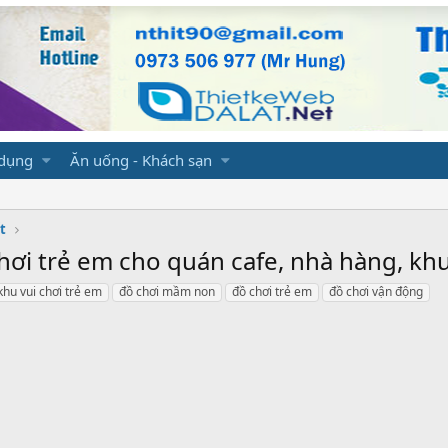
 dụng
Ăn uống - Khách sạn
t
ơi trẻ em cho quán cafe, nhà hàng, khu
khu vui chơi trẻ em
đồ chơi mầm non
đồ chơi trẻ em
đồ chơi vận động