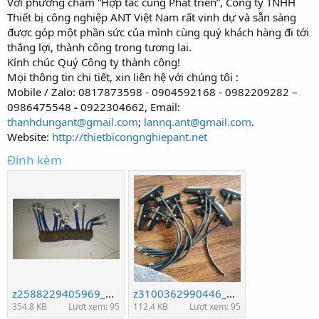
Với phương châm “Hợp tác cùng Phát triển”, Công ty TNHH
Thiết bị công nghiệp ANT Việt Nam rất vinh dự và sẵn sàng
được góp một phần sức của mình cùng quý khách hàng đi tới
thắng lợi, thành công trong tương lai.
Kính chúc Quý Công ty thành công!
Mọi thông tin chi tiết, xin liên hệ với chúng tôi :
Mobile / Zalo: 0817873598 - 0904592168 - 0982209282 –
0986475548
-
0922304662, Email:
thanhdungant@gmail.com
;
lannq.ant@gmail.com
.
Website:
http://thietbicongnghiepant.net
Đính kèm
z2588229405969_98007fd807d40e427aef6caac7c9d78c.jpg
z3100362990446_6d28a2e4407a84e92920a3733f869cf0.jpg
354.8 KB
Lượt xem: 95
112.4 KB
Lượt xem: 95