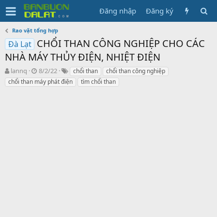
Đăng nhập
Đăng ký
Rao vặt tổng hợp
CHỔI THAN CÔNG NGHIỆP CHO CÁC
Đà Lạt
NHÀ MÁY THỦY ĐIỆN, NHIỆT ĐIỆN
N
N
T
lannq
8/2/22
chổi than
chổi than công nghiệp
g
g
ừ
chổi than máy phát điện
tìm chổi than
ư
à
k
ờ
y
h
i
g
ó
k
ử
a
h
i
ở
i
t
ạ
o