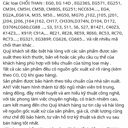
Các loại CHỔI THAN : EG0, EG 14D , EG236S, EG571, EG251,
CM3H, CM5H, CM5B, CM80S, EG251; NCC634…., EG4,
EG2A,,EG61A, M35, M50… MG50, MG70 ,J102, J105, J201,
J204, J206, J164 J162, CH17, CH33N,D374N, D104, D172,
D376N,CG60,CG88 …, S3, S13, S11, S6, S27, B14Z1, C40Z3,
K14Z3,… K91P, C91A,… RE21, RE28, RE59, RE60, RC53, RC70,
RC73….; EG321, EG389P, CG626, CG665… Và rất nhiều mã
chổi than khác .
Quý khách sẽ đặc biệt hài lòng với các sản phẩm được sản
xuất theo kích thước, bản vẽ hoặc các yêu cầu cụ thể của
khách hàng phù hợp với tiêu chuẩn của từng loại máy .
Tất cả các sản phẩm đều có nguồn gốc xuất xứ rõ ràng (kèm
theo CO, CQ khi giao hàng).
Sản phẩm được bảo hành theo tiêu chuẩn của nhà sản xuất.
ANT Việt Nam hình thành từ đội ngũ nhân viên trẻ trung,
năng động, đầy nhiệt huyết và am hiểu kỹ thuật công nghệ,
với tác phong làm việc chuyên nghiệp, có trách nhiệm cao,
cam kết mang đến cho Quý khách hàng sự tin cậy và hài lòng
về nguồn gốc xuất xứ của sản phẩm, giá cả, chất lượng cũng
như chế độ bảo hành, tư vấn hỗ trợ kỹ thuật và dịch vụ sau
bán hàng tốt nhất.