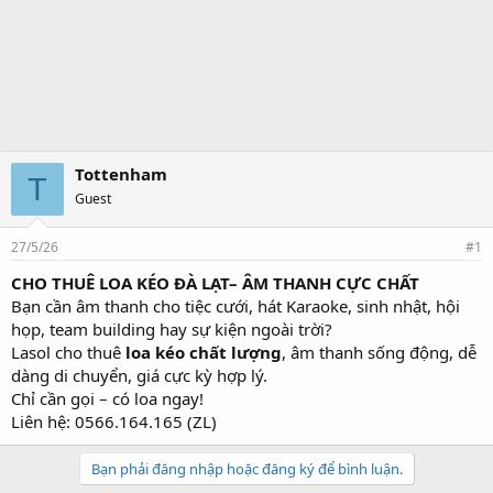
Tottenham
T
Guest
27/5/26
#1
CHO THUÊ LOA KÉO ĐÀ LẠT– ÂM THANH CỰC CHẤT
Bạn cần âm thanh cho tiệc cưới, hát Karaoke, sinh nhật, hội
họp, team building hay sự kiện ngoài trời?
Lasol cho thuê
loa kéo chất lượng
, âm thanh sống động, dễ
dàng di chuyển, giá cực kỳ hợp lý.
Chỉ cần gọi – có loa ngay!
Liên hệ: 0566.164.165 (ZL)
Bạn phải đăng nhập hoặc đăng ký để bình luận.