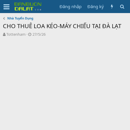
Đăng nhập
Đăng ký
Nhà Tuyển Dụng
CHO THUÊ LOA KÉO-MÁY CHIẾU TẠI ĐÀ LẠT
N
N
Tottenham
27/5/26
g
g
ư
à
ờ
y
i
g
k
ử
h
i
ở
i
t
ạ
o