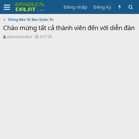
Đăng nhập
Đăng ký
Thông Báo Từ Ban Quản Trị
Chào mừng tất cả thành viên đến với diễn đàn
N
N
administrator
3/7/18
g
g
ư
à
ờ
y
i
g
k
ử
h
i
ở
i
t
ạ
o