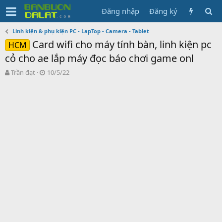
Đăng nhập
Đăng ký
Linh kiện & phụ kiện PC - LapTop - Camera - Tablet
Card wifi cho máy tính bàn, linh kiện pc
HCM
cỏ cho ae lắp máy đọc báo chơi game onl
N
N
Trần đạt
10/5/22
g
g
ư
à
ờ
y
i
g
k
ử
h
i
ở
i
t
ạ
o