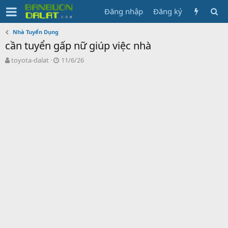
Đăng nhập
Đăng ký
Nhà Tuyển Dụng
cần tuyển gấp nữ giúp việc nhà
N
N
toyota-dalat
11/6/26
g
g
ư
à
ờ
y
i
g
k
ử
h
i
ở
i
t
ạ
o