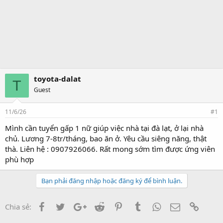
toyota-dalat
T
Guest
11/6/26
#1
Mình cần tuyển gấp 1 nữ giúp việc nhà tại đà lạt, ở lại nhà
chủ. Lương 7-8tr/tháng, bao ăn ở. Yêu cầu siêng năng, thật
thà. Liên hệ : 0907926066. Rất mong sớm tìm được ứng viên
phù hợp
Bạn phải đăng nhập hoặc đăng ký để bình luận.
Facebook
Twitter
Google+
Reddit
Pinterest
Tumblr
WhatsApp
Email
Link
Chia sẻ: