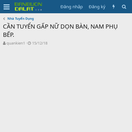
Đăng nhập
Đăng ký
Nhà Tuyển Dụng
CẦN TUYỂN GẤP NỮ DỌN BÀN, NAM PHỤ
BẾP.
N
N
quankien1
15/12/18
g
g
ư
à
ờ
y
i
g
k
ử
h
i
ở
i
t
ạ
o