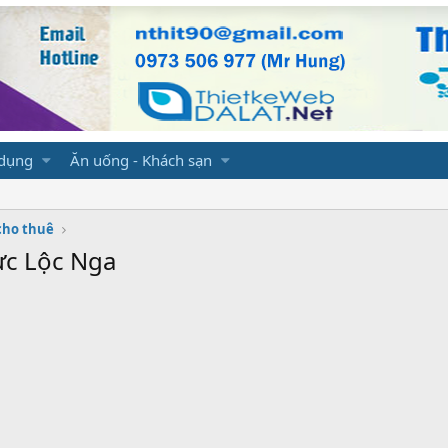
 dụng
Ăn uống - Khách sạn
cho thuê
ực Lộc Nga