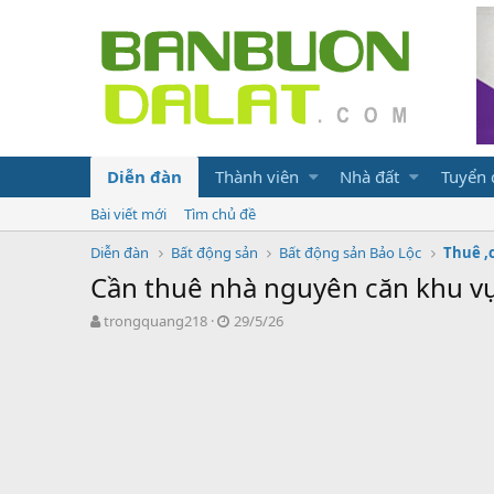
Diễn đàn
Thành viên
Nhà đất
Tuyển
Bài viết mới
Tìm chủ đề
Diễn đàn
Bất động sản
Bất động sản Bảo Lộc
Thuê ,
Cần thuê nhà nguyên căn khu v
N
N
trongquang218
29/5/26
g
g
ư
à
ờ
y
i
g
k
ử
h
i
ở
i