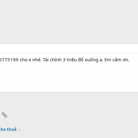
6775199 cho e nhé. Tài chính 3 triệu đổ xuống ạ. Em cảm ơn.
App
mail
Link
cho thuê