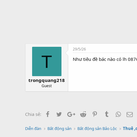
t
ạ
o
29/5/26
T
Như tiêu đề bác nào có lh 087
trongquang218
Guest
Facebook
Twitter
Google+
Reddit
Pinterest
Tumblr
Whats
E
Chia sẻ:
Diễn đàn
Bất động sản
Bất động sản Bảo Lộc
Thuê ,