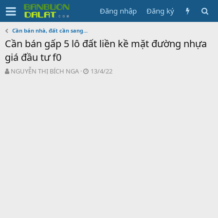
Đăng nhập
Đăng ký
Cần bán nhà, đất cần sang...
Cần bán gấp 5 lô đất liền kề mặt đường nhựa
giá đầu tư f0
N
N
NGUYỄN THỊ BÍCH NGA
13/4/22
g
g
ư
à
ờ
y
i
g
k
ử
h
i
ở
i
t
ạ
o