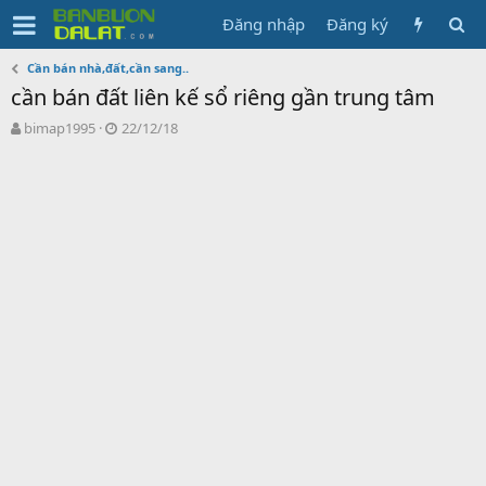
Đăng nhập
Đăng ký
Cần bán nhà,đất,cần sang..
cần bán đất liên kế sổ riêng gần trung tâm
N
N
bimap1995
22/12/18
g
g
ư
à
ờ
y
i
g
k
ử
h
i
ở
i
t
ạ
o