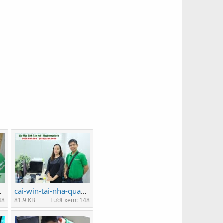
laprop-gia-re.jpg
cai-win-tai-nha-quan-12-tphcm-11-10-9-8-7-6.jpg
48
81.9 KB
Lượt xem: 148