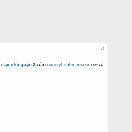
#1
n tại nhà quận 8
của
suamaytinhtannoi.com
sẽ có