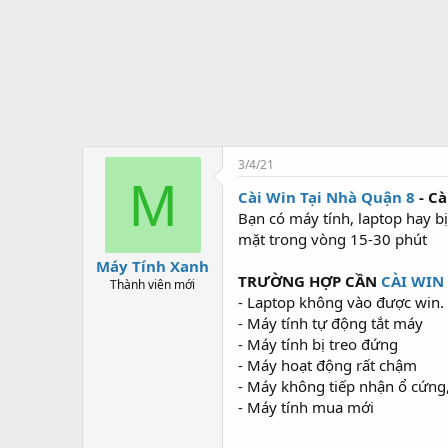
t
ạ
o
3/4/21
M
Cài Win Tại Nhà Quận 8
- Cà
Bạn có máy tính, laptop hay bị
mặt trong vòng 15-30 phút
Máy Tính Xanh
TRƯỜNG HỢP CẦN
CÀI WIN
Thành viên mới
- Laptop không vào được win.
- Máy tính tự động tắt máy
- Máy tính bị treo đứng
- Máy hoạt động rất chậm
- Máy không tiếp nhận ổ cứng
- Máy tính mua mới