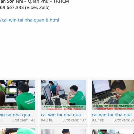
ân Sơn Nhì – Q.Tân Phú – TP.HCM
09.667.333 (Viber, Zalo)
/cai-win-tai-nha-quan-8.html
cai-win-tai-nha-quan-8-tphcm-binh-tan-nhanh-re-4-5-7.jpg
cai-win-tai-nha-quan-8-tphcm-phu-nhuan-binh-thanh-gia-re-tan-noi-3.jpg
cai-win-tai-nha-quan-8-tphcm-sua-
KB
Lượt xem: 142
84.2 KB
Lượt xem: 137
93.7 KB
Lượt xem: 2