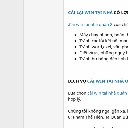
CÀI LẠI WIN TẠI NHÀ
CÓ LỢI
.
Cài win tại nhà quận 8
của chú
Máy chạy nhanh, hoàn t
Tránh các lỗi kết nối mạng
Tránh word,exel, văn phò
Diệt virus, những nguy 
Tránh hư hỏng đến linh 
DỊCH VỤ
CÀI WIN TẠI NHÀ 
Lựa chọn
cài win tại nhà quận
hợp lý.
Chúng tôi không ngại gần xa, 
8: Phạm Thế Hiển, Tạ Quan B