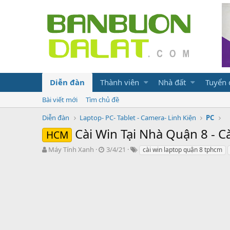
Diễn đàn
Thành viên
Nhà đất
Tuyển
Bài viết mới
Tìm chủ đề
Diễn đàn
Laptop- PC- Tablet - Camera- Linh Kiện
PC
Cài Win Tại Nhà Quận 8 - 
HCM
N
N
T
Máy Tính Xanh
3/4/21
cài win laptop quận 8 tphcm
g
g
ừ
ư
à
k
ờ
y
h
i
g
ó
k
ử
a
h
i
ở
i