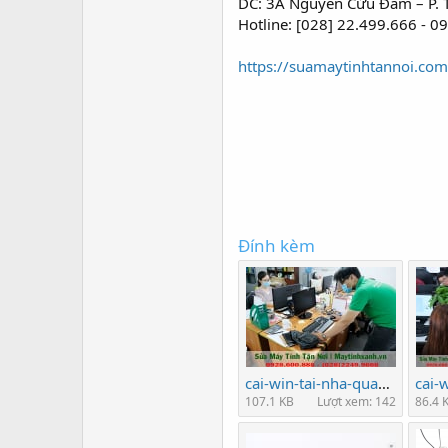
DC: 3A Nguyễn Cửu Đàm – P. T
Hotline: [028] 22.499.666 - 09
https://suamaytinhtannoi.com
Đính kèm
cai-win-tai-nha-quan-8-tphcm-nhanh-re-9-10-11-12-go-vap.jpg
107.1 KB
Lượt xem: 142
86.4 