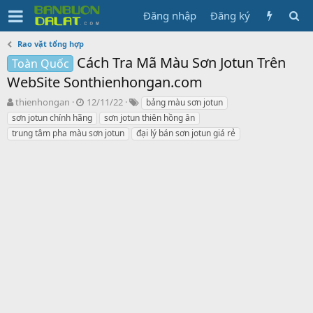
Đăng nhập
Đăng ký
Rao vặt tổng hợp
Cách Tra Mã Màu Sơn Jotun Trên
Toàn Quốc
WebSite Sonthienhongan.com
N
N
T
thienhongan
12/11/22
bảng màu sơn jotun
g
g
ừ
sơn jotun chính hãng
sơn jotun thiên hồng ân
ư
à
k
trung tâm pha màu sơn jotun
đại lý bán sơn jotun giá rẻ
ờ
y
h
i
g
ó
k
ử
a
h
i
ở
i
t
ạ
o