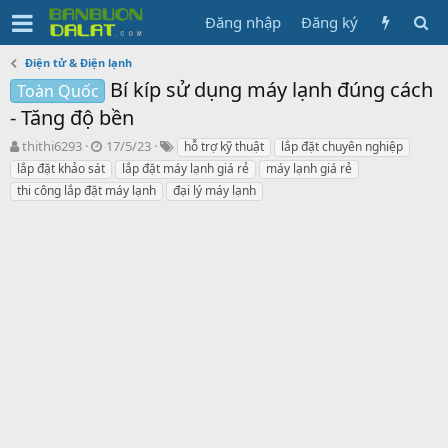
Đăng nhập
Đăng ký
Điện tử & Điện lạnh
Bí kíp sử dụng máy lạnh đúng cách
Toàn Quốc
- Tăng độ bền
N
N
T
thithi6293
17/5/23
hỗ trợ kỹ thuật
lắp đặt chuyên nghiệp
g
g
ừ
lắp đặt khảo sát
lắp đặt máy lạnh giá rẻ
máy lạnh giá rẻ
ư
à
k
thi công lắp đặt máy lạnh
đại lý máy lạnh
ờ
y
h
i
g
ó
k
ử
a
h
i
ở
i
t
ạ
o