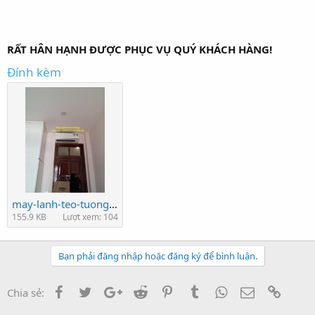
RẤT HÂN HẠNH ĐƯỢC PHỤC VỤ QUÝ KHÁCH HÀNG!
Đính kèm
may-lanh-teo-tuong-va-mot-so-luu-y.jpg
155.9 KB
Lượt xem: 104
Bạn phải đăng nhập hoặc đăng ký để bình luận.
Facebook
Twitter
Google+
Reddit
Pinterest
Tumblr
WhatsApp
Email
Link
Chia sẻ: