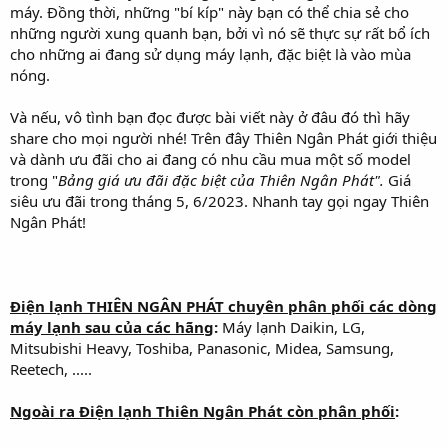
máy. Đồng thời, những "bí kíp" này bạn có thể chia sẻ cho
những người xung quanh bạn, bởi vì nó sẽ thực sự rất bổ ích
cho những ai đang sử dụng máy lạnh, đặc biệt là vào mùa
nóng.
Và nếu, vô tình bạn đọc được bài viết này ở đâu đó thì hãy
share cho mọi người nhé! Trên đây Thiên Ngân Phát giới thiệu
và dành ưu đãi cho ai đang có nhu cầu mua một số model
trong "
Bảng giá ưu đãi đặc biệt của Thiên Ngân Phát".
Giá
siêu ưu đãi trong tháng 5, 6/2023. Nhanh tay gọi ngay Thiên
Ngân Phát!
Điện lạnh THIÊN NGÂN PHÁT chuyên phân phối các dòng
máy lạnh sau của các hãng
:
Máy lạnh Daikin, LG,
Mitsubishi Heavy, Toshiba, Panasonic, Midea, Samsung,
Reetech, .....
Ngoài ra Điện lạnh Thiên Ngân Phát còn phân phối
: