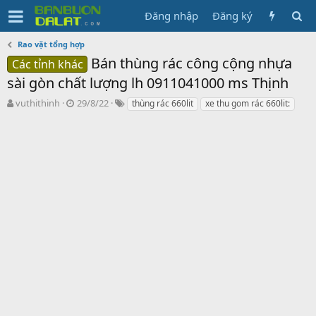
Đăng nhập
Đăng ký
Rao vặt tổng hợp
Bán thùng rác công cộng nhựa
Các tỉnh khác
sài gòn chất lượng lh 0911041000 ms Thịnh
N
N
T
vuthithinh
29/8/22
thùng rác 660lit
xe thu gom rác 660lit:
g
g
ừ
ư
à
k
ờ
y
h
i
g
ó
k
ử
a
h
i
ở
i
t
ạ
o