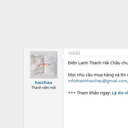
t
ạ
o
12/5/22
Điện Lạnh Thanh Hải Châu chu
Mọi nhu cầu mua hàng và thi 
infothanhhaichau@gmail.com
haichau
Thành viên mới
+++ Tham khảo ngay:
Lý do v