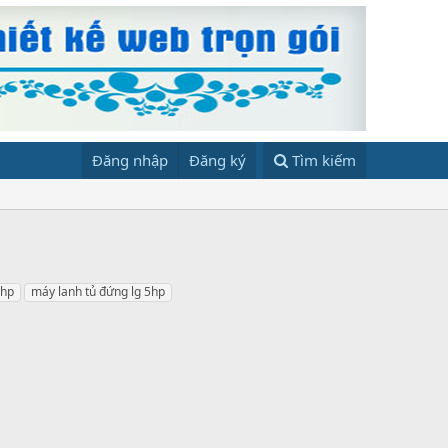
Đăng nhập
Đăng ký
Tìm kiếm
4hp
máy lanh tủ đứng lg 5hp