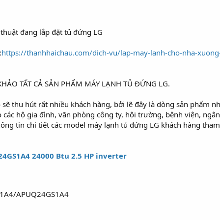
 thuật đang lắp đặt tủ đứng LG
:
https://thanhhaichau.com/dich-vu/lap-may-lanh-cho-nha-xuong-
HẢO TẤT CẢ SẢN PHẨM MÁY LẠNH TỦ ĐỨNG LG.
ẽ thu hút rất nhiều khách hàng, bởi lẽ đây là dòng sản phẩm nhậ
 các hộ gia đình, văn phòng công ty, hội trường, bệnh viện, ngân 
ông tin chi tiết các model máy lạnh tủ đứng LG khách hàng tham
4GS1A4 24000 Btu 2.5 HP inverter
S1A4/APUQ24GS1A4