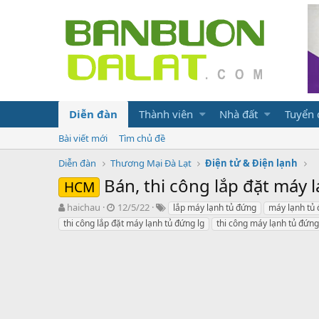
Diễn đàn
Thành viên
Nhà đất
Tuyển
Bài viết mới
Tìm chủ đề
Diễn đàn
Thương Mại Đà Lạt
Điện tử & Điện lạnh
Bán, thi công lắp đặt máy 
HCM
N
N
T
haichau
12/5/22
lắp máy lạnh tủ đứng
máy lạnh tủ
g
g
ừ
thi công lắp đặt máy lạnh tủ đứng lg
thi công máy lạnh tủ đứng
ư
à
k
ờ
y
h
i
g
ó
k
ử
a
h
i
ở
i