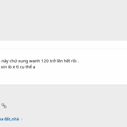
 này chứ xung wanh 120 trở lên hết rồi .
in ib e tl cụ thể ạ
App
mail
Link
a đất,nhà