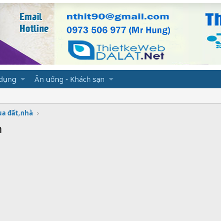
 dụng
Ăn uống - Khách sạn
a đất,nhà
m