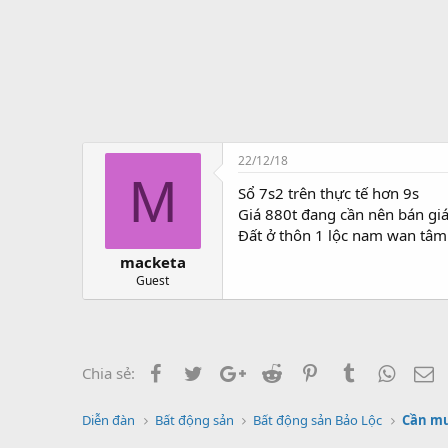
t
ạ
o
22/12/18
M
Sổ 7s2 trên thực tế hơn 9s
Giá 880t đang cần nên bán giá
Đất ở thôn 1 lộc nam wan tâm x
macketa
Guest
Facebook
Twitter
Google+
Reddit
Pinterest
Tumblr
Whats
E
Chia sẻ:
Diễn đàn
Bất động sản
Bất động sản Bảo Lộc
Cần mu