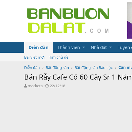
Diễn đàn
Thành viên
Nhà đất
Tuyển
Bài viết mới
Tìm chủ đề
Diễn đàn
Bất động sản
Bất động sản Bảo Lộc
Cần mu
Bán Rẫy Cafe Có 60 Cây Sr 1 Nă
N
N
macketa
22/12/18
g
g
ư
à
ờ
y
i
g
k
ử
h
i
ở
i