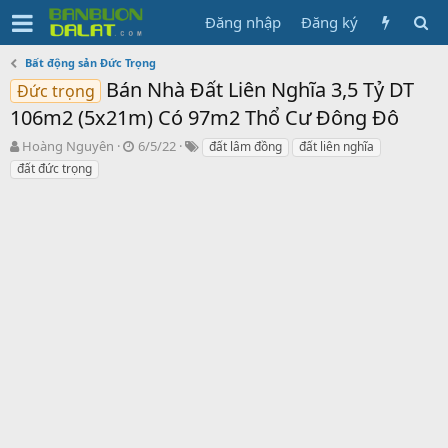
Đăng nhập
Đăng ký
Bất động sản Đức Trọng
Bán Nhà Đất Liên Nghĩa 3,5 Tỷ DT
Đức trọng
106m2 (5x21m) Có 97m2 Thổ Cư Đông Đô
N
N
T
Hoàng Nguyên
6/5/22
đất lâm đồng
đất liên nghĩa
g
g
ừ
đất đức trọng
ư
à
k
ờ
y
h
i
g
ó
k
ử
a
h
i
ở
i
t
ạ
o