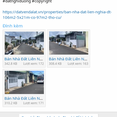
#datnghiduong #copyright
https://datvendalat.vn/properties/ban-nha-dat-lien-nghia-dt-
106m2-5x21m-co-97m2-tho-cu/
Đính kèm
Bán Nhà Đất Liên Nghĩa 3,5 Tỷ DT 106m2 (5x21m) Có 97m2 Thổ Cư Đông Đô - Liên...jpg
Bán Nhà Đất Liên Nghĩa 3,5 Tỷ DT 106m2 (5x21m) Có 97m2 Thổ Cư Đông Đô - Liên...jpg
342.8 KB
Lượt xem: 172
308.4 KB
Lượt xem: 163
Bán Nhà Đất Liên Nghĩa 3,5 Tỷ DT 106m2 (5x21m) Có 97m2 Thổ Cư Đông Đô - Liên...jpg
310.2 KB
Lượt xem: 171