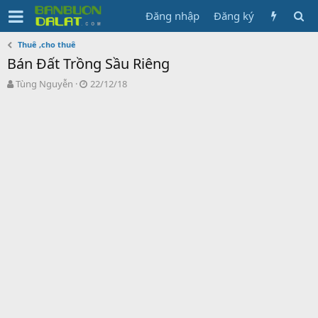
Đăng nhập
Đăng ký
Thuê ,cho thuê
Bán Đất Trồng Sầu Riêng
N
N
Tùng Nguyễn
22/12/18
g
g
ư
à
ờ
y
i
g
k
ử
h
i
ở
i
t
ạ
o