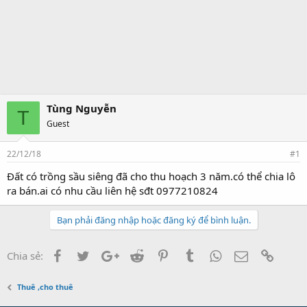
Tùng Nguyễn
T
Guest
22/12/18
#1
Đất có trồng sầu siêng đã cho thu hoạch 3 năm.có thể chia lô
ra bán.ai có nhu cầu liên hệ sđt 0977210824
Bạn phải đăng nhập hoặc đăng ký để bình luận.
Facebook
Twitter
Google+
Reddit
Pinterest
Tumblr
WhatsApp
Email
Link
Chia sẻ:
Thuê ,cho thuê