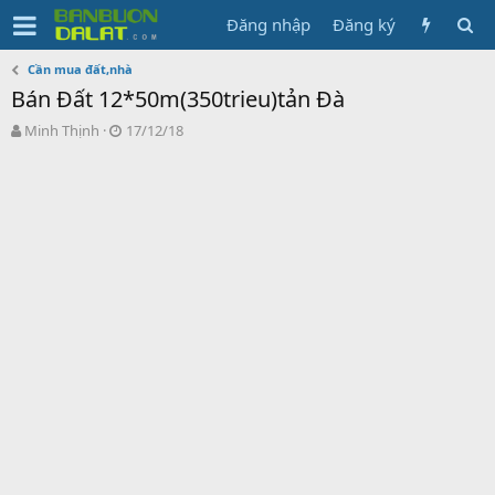
Đăng nhập
Đăng ký
Cần mua đất,nhà
Bán Đất 12*50m(350trieu)tản Đà
N
N
Minh Thịnh
17/12/18
g
g
ư
à
ờ
y
i
g
k
ử
h
i
ở
i
t
ạ
o