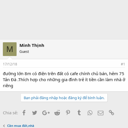
Minh Thịnh
M
Guest
17/12/18
#1
đường lớn 8m có điện trên đất có cafe chính chủ bán, hẻm 75
Tản Đà .Thích hợp cho những gia đình trẻ ít tiền cần làm nhà ở
riêng
Bạn phải đăng nhập hoặc đăng ký để bình luận.
Facebook
Twitter
Google+
Reddit
Pinterest
Tumblr
WhatsApp
Email
Link
Chia sẻ:
Cần mua đất,nhà