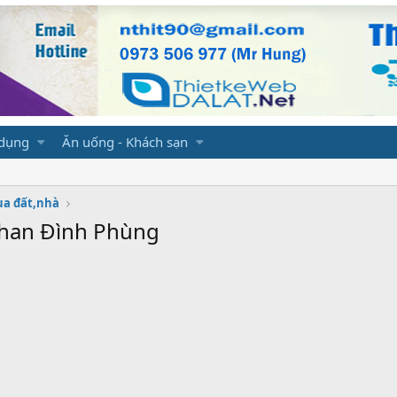
 dụng
Ăn uống - Khách sạn
a đất,nhà
Phan Đình Phùng