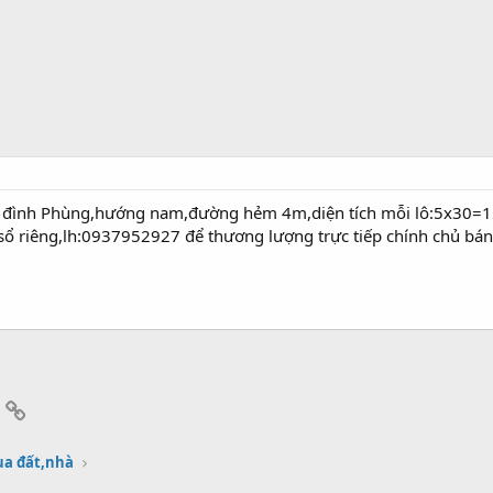
n đình Phùng,hướng nam,đường hẻm 4m,diện tích mỗi lô:5x30=15
sổ riêng,lh:0937952927 để thương lượng trực tiếp chính chủ bá
App
mail
Link
a đất,nhà