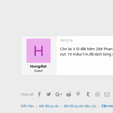
t
ạ
o
18/12/18
H
Còn lại 3 lô đất hẻm 288 Pha
vực 10 triệu/1m.đã tách từng 
Hungđat
Guest
Facebook
Twitter
Google+
Reddit
Pinterest
Tumblr
Whats
E
Chia sẻ:
Diễn đàn
Bất động sản
Bất động sản Bảo Lộc
Cần mu