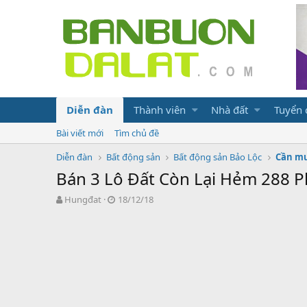
Diễn đàn
Thành viên
Nhà đất
Tuyển
Bài viết mới
Tìm chủ đề
Diễn đàn
Bất động sản
Bất động sản Bảo Lộc
Cần mu
Bán 3 Lô Đất Còn Lại Hẻm 288 
N
N
Hungđat
18/12/18
g
g
ư
à
ờ
y
i
g
k
ử
h
i
ở
i