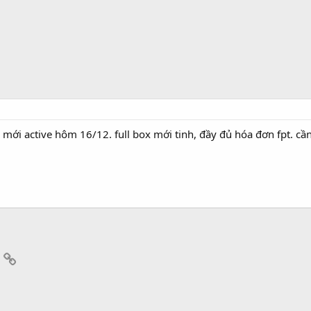
 mới active hôm 16/12. full box mới tinh, đầy đủ hóa đơn fpt. cầ
App
mail
Link