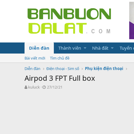
Diễn đàn
Thành viên
Nhà đất
Tuyển
Bài viết mới
Tìm chủ đề
Diễn đàn
Điện thoại - Sim số
Phụ kiện điện thoại
Airpod 3 FPT Full box
N
N
kuluck
27/12/21
g
g
ư
à
ờ
y
i
g
k
ử
h
i
ở
i