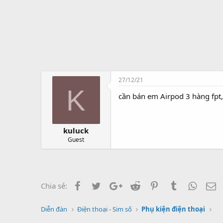
t
ạ
o
27/12/21
K
cần bán em Airpod 3 hàng fpt,
kuluck
Guest
Facebook
Twitter
Google+
Reddit
Pinterest
Tumblr
Whats
E
Chia sẻ:
Diễn đàn
Điện thoại - Sim số
Phụ kiện điện thoại