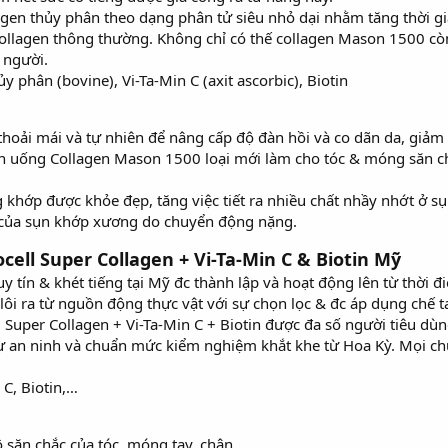
agen thủy phân theo dạng phân tử siêu nhỏ dại nhằm tăng thời g
llagen thông thường. Không chỉ có thế collagen Mason 1500 còn 
 người.
 phân (bovine), Vi-Ta-Min C (axit ascorbic), Biotin
thoải mái và tự nhiên để nâng cấp độ đàn hồi và co dãn da, giảm
ên uống Collagen Mason 1500 loại mới làm cho tóc & móng săn chắc
 khớp được khỏe đẹp, tăng việc tiết ra nhiều chất nhầy nhớt ở s
 của sụn khớp xương do chuyển động nặng.
ell Super Collagen + Vi-Ta-Min C & Biotin Mỹ
c uy tín & khét tiếng tại Mỹ đc thành lập và hoạt động lên từ th
 lôi ra từ nguồn động thực vật với sự chọn lọc & đc áp dụng chế 
 Super Collagen + Vi-Ta-Min C + Biotin được đa số người tiêu dù
ự an ninh và chuẩn mức kiểm nghiệm khắt khe từ Hoa Kỳ. Mọi chứ
 C, Biotin,…
săn chắc của tóc, móng tay, chân.