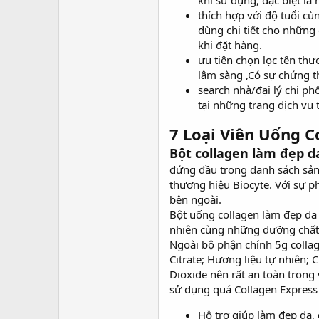
khi sử dụng, đặc biệt là
thích hợp với độ tuổi c
dùng chi tiết cho những
khi đặt hàng.
ưu tiên chọn lọc tên thư
lâm sàng ,Có sự chứng t
search nhà/đại lý chi p
tại những trang dịch vụ 
7 Loại Viên Uống 
Bột collagen làm đẹp d
đứng đầu trong danh sách sản
thương hiệu Biocyte. Với sự p
bên ngoài.
Bột uống collagen làm đẹp da 
nhiên cùng những dưỡng chất r
Ngoài bộ phận chính 5g collag
Citrate; Hương liệu tự nhiên;
Dioxide nên rất an toàn trong
sử dụng quá Collagen Express
Hỗ trợ giúp làm đẹp da,