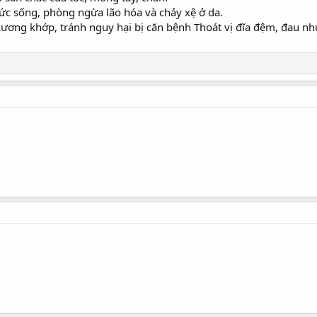
sức sống, phòng ngừa lão hóa và chảy xệ ở da.
xương khớp, tránh nguy hại bị căn bệnh Thoát vị đĩa đệm, đau n