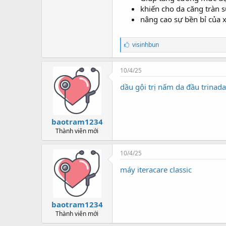
khiến cho da căng tràn 
nâng cao sự bền bỉ của 
T
visinhbun
h
í
c
10/4/25
h
:
dầu gội trị nấm da đầu trinada
baotram1234
Thành viên mới
10/4/25
máy iteracare classic
baotram1234
Thành viên mới