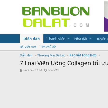
Diễn đàn
Thành viên
Nhà đất
Tuyển
Bài viết mới
Tìm chủ đề
Diễn đàn
Thương Mại Đà Lạt
Rao vặt tổng hợp
7 Loại Viên Uống Collagen tối ư
N
N
baotram1234
30/6/23
g
g
ư
à
ờ
y
i
g
k
ử
h
i
ở
i