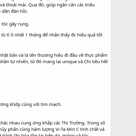
và thoải mái. Qua đó, giúp ngăn cản các triệu
 dãn đàn hồi.
 tóc gãy rụng.
ù tì ít nhất 1 tháng để nhận thấy đc hiệu quả tốt
nhật bản và là tên thương hiệu đi đầu về thực phẩm
ần tự nhiên, từ đó mang lại unique và Chi tiêu hết
ương khớp cùng với tim mạch.
 khác nhau cung ứng khắp các Thị Trường. Trong số
 thủy phân cùng hàm lượng Vi-Ta-Min C tinh chất và
trình lão hóa tồn tại trên da, móng và tóc.