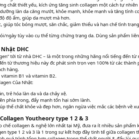
g chất thiết yếu, kích ứng tăng sinh collagen một cách tự nhiên 
 dưỡng làn da căng mướt, khỏe mạnh, khỏe mạnh và tăng tính co
 độ độ ẩm, giúp da mượt mà hơn.
 giúp tóc bóng mượt, săn chắc, giảm thiểu và hạn chế tình trạng
ói/ngày tùy vào cụ thể từng chứng trạng da. Dùng sản phẩm liên t
a Nhật DHC
en” tới từ nhà DHC – là một trong những hãng nổi tiếng đến từ 
 từ thương hiệu này đc phát sinh trọn vẹn 100% từ các thành ph
ách hàng.
 vitamin B1 và vitamin B2.
lagen Của Nhật:
, trẻ hóa làn da và da chảy xệ.
bên phía trong, đẩy mạnh tổn hại sớm lành.
úp thể chất khỏe và đẹp hơn, ngăn ngừa việc mắc các bệnh về x
Collagen Youtheory type 1 2 & 3
o chế collagen & nghệ lớn nhất tại Mỹ, đưa ra ít nhiều sản phẩm
en type 1 2 và 3 là 1 trong sự kết hợp đầy tinh tế giữa collagen
 quá trình tổng hợp collagen trong thể chất người & đẩy lùi quá 