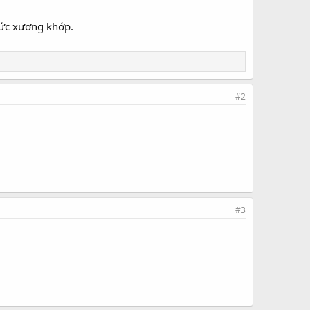
hức xương khớp.
#2
#3