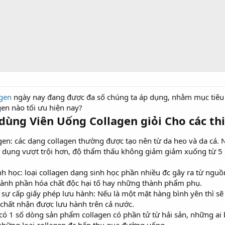
agen
ngày nay đang được đa số chúng ta áp dụng, nhằm mục tiêu t
gen nào tối ưu hiện nay?
ùng Viên Uống Collagen giỏi Cho các th
agen: các dạng collagen thường được tạo nên từ da heo và da cá. 
 dụng vượt trội hơn, độ thẩm thấu không giảm giảm xuống từ 5
nh học: loại collagen dạng sinh học phần nhiều đc gây ra từ nguồ
thành phần hóa chất độc hại tố hay những thành phẩm phụ.
 sự cấp giấy phép lưu hành: Nếu là một mặt hàng bình yên thì sẽ
chất nhận được lưu hành trên cả nước.
 có 1 số dòng sản phẩm collagen có phần tử từ hải sản, những ai 