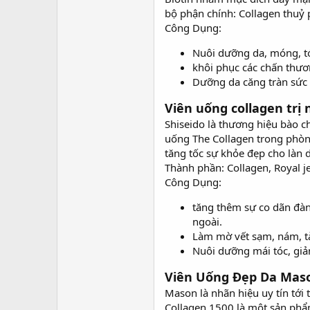
bộ phận chính: Collagen thuỷ p
Công Dụng:
Nuôi dưỡng da, móng, t
khôi phục các chấn thươ
Dưỡng da căng tràn sức s
Viên uống collagen trị
Shiseido là thương hiệu bào c
uống The Collagen trong phòng
tăng tốc sự khỏe đẹp cho làn 
Thành phần: Collagen, Royal je
Công Dụng:
tăng thêm sự co dãn đàn
ngoài.
Làm mờ vết sạm, nám, t
Nuôi dưỡng mái tóc, giả
Viên Uống Đẹp Da Maso
Mason là nhãn hiệu uy tín tới
Collagen 1500 là một sản phẩm