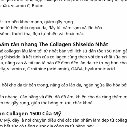
hân, vitamin C, Biotin.
óc trở nên khỏe mạnh, giảm gãy rụng.
ng từ bên phía ngoài da, đẩy lùi nám sạm và lão hóa.
ống, thướt tha, đẹp tự nhiên và thoải mái.
 nám tàn nhang The Collagen Shiseido Nhật
hế collagen lâu lăm tới từ nhật bản với lịch sử dân tộc 150 năm 
 Shiseido là kết tinh của collagen cùng theo với tinh chất sữa 
da, nâng cao & tái tạo tế bào để đem đến làn da trẻ trung hơn ch
lly, vitamin c, Ornithine (acid amin), GABA, hyaluronic acid.
 hồi cho da từ bên trong, nâng cấp làn da, ngăn ngừa lão hóa bở
àn nhang. Cân bằng và điều độ độ ẩm, khiến cho da càng thêm 
m tóc gãy rụng, giúp tóc bóng mượt, chắc khoẻ.
n Collagen 1500 Của Mỹ
 từ Mỹ, đây là nơi chuyên điều chế các sản phẩm làm đẹp từ coll
 hết sức có tiếng được gia công ra từ hãng này.