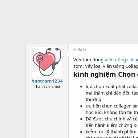
t
ạ
o
30/6/23
Việc lạm dụng
viên uống coll
sớm. Vậy loại viên uống Colla
kinh nghiệm Chọn d
baotram1234
lựa chọn xuất phát coll
Thành viên mới
mà thậm chí dẫn đến tác
thường.
ưu tiên chọn collagen si
học Bio, không tồn tại 
Đã được chu chỉnh và có
tiến hành kiểm chứng & 
kiểm tra kỹ thành phần: