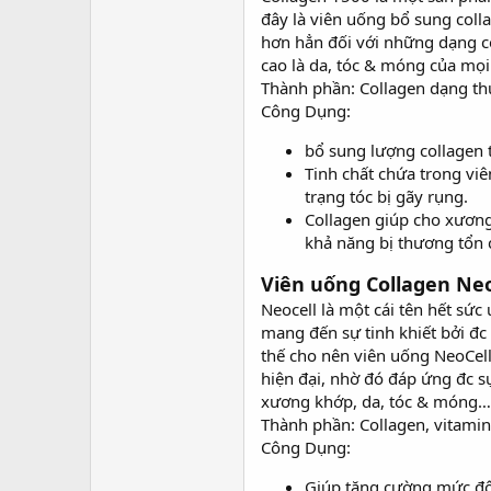
đây là viên uống bổ sung coll
hơn hẳn đối với những dạng co
cao là da, tóc & móng của mọi
Thành phần: Collagen dạng thủy
Công Dụng:
bổ sung lượng collagen 
Tinh chất chứa trong vi
trạng tóc bị gãy rụng.
Collagen giúp cho xương
khả năng bị thương tổn
Viên uống Collagen Neoc
Neocell là một cái tên hết sứ
mang đến sự tinh khiết bởi đc
thế cho nên viên uống NeoCell
hiện đại, nhờ đó đáp ứng đc s
xương khớp, da, tóc & móng…
Thành phần: Collagen, vitamin
Công Dụng:
Giúp tăng cường mức độ 