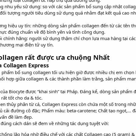
 những loại collagen đc hấp thụ qua đường uống.
ùng nhu yếu sử dụng: so với các sản phẩm bổ sung cập nhật coll
 đối tượng người tiêu dùng sử dụng quá nhằm đạt kết quả cao nh
ơng hiệu uy tín: những dòng sản phẩm collagen đến từ các tên th
hực đúng chuẩn về độ bình yên và tính công dụng.
hối chính hãng: người sử dụng thậm chí chọn lựa mua hàng tại cá
thương mại điện tử uy tín.
Collagen rất được ưa chuộng Nhất
a Collagen Express
 phẩm bổ sung collagen tối ưu hiện giờ được nhiều chị em chọn 
hối hợp giữa collagen & các thành phần làm trắng, sản phẩm mang
của Biocyte được “khai sinh” tại Pháp. Đáng kể, dòng sản phẩm đ
ất tốt cho da & tóc.
en thủy phân từ cá, Collagen Express còn chứa một số trong nhữn
 Củ cải đường cô đặc; Phẩm màu: beta-carotene; Chất tạo ngọt,… đ
 vấn đề làm đẹp.
 đúng cách dán sẽ đem về những tác dụng tuyệt vời:
 chống lão hóa nhờ điều chế với các chất Collagen cao (5 gram)