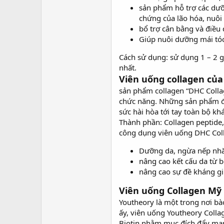
sản phẩm hỗ trợ các dưỡn
chứng của lão hóa, nuôi
bổ trợ cân bằng và điều
Giúp nuôi dưỡng mái tóc,
Cách sử dụng: sử dụng 1 – 2 g
nhất.
Viên uống collagen củ
sản phẩm collagen “DHC Collag
chức năng. Những sản phẩm đến
sức hài hòa tới tay toàn bộ kh
Thành phần: Collagen peptide,
công dụng viên uống DHC Col
Dưỡng da, ngừa nếp nhăn
nâng cao kết cấu da từ 
nâng cao sự đề kháng gi
Viên uống Collagen Mỹ 
Youtheory là một trong nơi bà
ấy, viên uống Youtheory Collag
Biotin nhằm mục đích đẩy mạnh