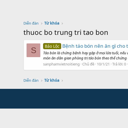
Diễn đàn
Từ khóa
thuoc bo trung tri tao bon
Bệnh táo bón nên ăn gì cho t
Bảo Lộc
S
Táo bón là chứng bệnh hay gặp ở mọi lứa tuổi, nếu 
món ăn dân gian phòng trị táo bón theo thể chứng cụ
sanphamvietnoitieng
Chủ đề
10/1/21
Trả lời: 0
Diễn đàn
Từ khóa