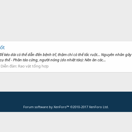
ốt
để kéo dài có thể dẫn đến bệnh trĩ, thậm chí có thể tắc ruột… Nguyên nhân gâ
 thể - Phân táo cứng, người nóng (do nhiệt táo): Nên ăn các...
Diễn đàn:
Rao vặt tổng hợp
Forum software by XenForo™
©2010-2017 XenForo Ltd.