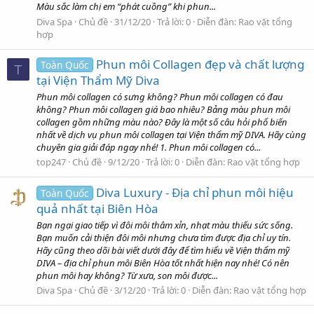
Màu sắc làm chị em “phát cuồng” khi phun...
Diva Spa
Chủ đề
31/12/20
Trả lời: 0
Diễn đàn:
Rao vặt tổng
hợp
Phun môi Collagen đẹp và chất lượng
Toàn Quốc
T
tại Viện Thẩm Mỹ Diva
Phun môi collagen có sưng không? Phun môi collagen có đau
không? Phun môi collagen giá bao nhiêu? Bảng màu phun môi
collagen gồm những màu nào? Đây là một số câu hỏi phổ biến
nhất về dịch vụ phun môi collagen tại Viện thẩm mỹ DIVA. Hãy cùng
chuyên gia giải đáp ngay nhé! 1. Phun môi collagen có...
top247
Chủ đề
9/12/20
Trả lời: 0
Diễn đàn:
Rao vặt tổng hợp
Diva Luxury - Địa chỉ phun môi hiệu
Toàn Quốc
quả nhất tại Biên Hòa
Bạn ngại giao tiếp vì đôi môi thâm xỉn, nhạt màu thiếu sức sống.
Bạn muốn cải thiện đôi môi nhưng chưa tìm được địa chỉ uy tín.
Hãy cũng theo dõi bài viết dưới đây để tìm hiểu về Viện thẩm mỹ
DIVA – địa chỉ phun môi Biên Hòa tốt nhất hiện nay nhé! Có nên
phun môi hay không? Từ xưa, son môi được...
Diva Spa
Chủ đề
3/12/20
Trả lời: 0
Diễn đàn:
Rao vặt tổng hợp