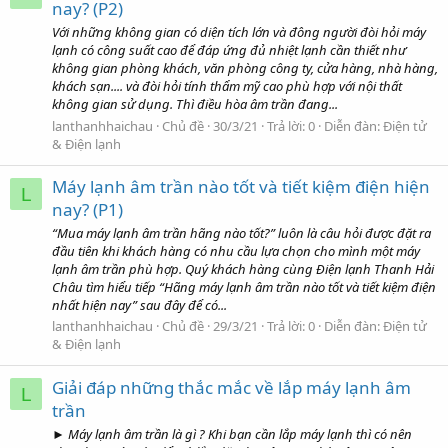
nay? (P2)
Với những không gian có diện tích lớn và đông người đòi hỏi máy
lạnh có công suất cao để đáp ứng đủ nhiệt lạnh cần thiết như
không gian phòng khách, văn phòng công ty, cửa hàng, nhà hàng,
khách sạn.... và đòi hỏi tính thẩm mỹ cao phù hợp với nội thất
không gian sử dụng. Thì điều hòa âm trần đang...
lanthanhhaichau
Chủ đề
30/3/21
Trả lời: 0
Diễn đàn:
Điện tử
& Điện lạnh
Máy lạnh âm trần nào tốt và tiết kiệm điện hiện
L
nay? (P1)
“Mua máy lạnh âm trần hãng nào tốt?” luôn là câu hỏi được đặt ra
đầu tiên khi khách hàng có nhu cầu lựa chọn cho mình một máy
lạnh âm trần phù hợp. Quý khách hàng cùng Điện lạnh Thanh Hải
Châu tìm hiểu tiếp “Hãng máy lạnh âm trần nào tốt và tiết kiệm điện
nhất hiện nay” sau đây để có...
lanthanhhaichau
Chủ đề
29/3/21
Trả lời: 0
Diễn đàn:
Điện tử
& Điện lạnh
Giải đáp những thắc mắc về lắp máy lạnh âm
L
trần
► Máy lạnh âm trần là gì ? Khi bạn cần lắp máy lạnh thì có nên