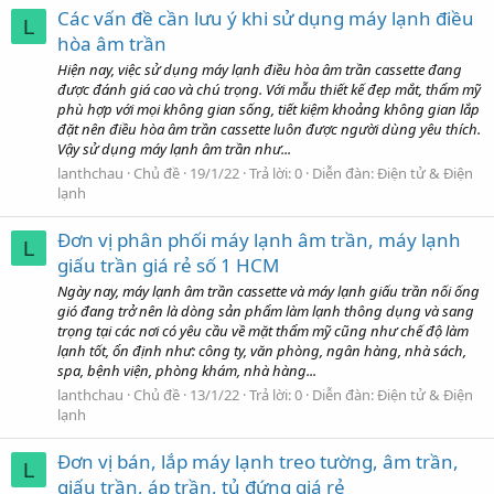
Các vấn đề cần lưu ý khi sử dụng máy lạnh điều
L
hòa âm trần
Hiện nay, việc sử dụng máy lạnh điều hòa âm trần cassette đang
được đánh giá cao và chú trọng. Với mẫu thiết kế đẹp mắt, thẩm mỹ
phù hợp với mọi không gian sống, tiết kiệm khoảng không gian lắp
đặt nên điều hòa âm trần cassette luôn được người dùng yêu thích.
Vậy sử dụng máy lạnh âm trần như...
lanthchau
Chủ đề
19/1/22
Trả lời: 0
Diễn đàn:
Điện tử & Điện
lạnh
Đơn vị phân phối máy lạnh âm trần, máy lạnh
L
giấu trần giá rẻ số 1 HCM
Ngày nay, máy lạnh âm trần cassette và máy lạnh giấu trần nối ống
gió đang trở nên là dòng sản phẩm làm lạnh thông dụng và sang
trọng tại các nơi có yêu cầu về mặt thẩm mỹ cũng như chế độ làm
lạnh tốt, ổn định như: công ty, văn phòng, ngân hàng, nhà sách,
spa, bệnh viện, phòng khám, nhà hàng...
lanthchau
Chủ đề
13/1/22
Trả lời: 0
Diễn đàn:
Điện tử & Điện
lạnh
Đơn vị bán, lắp máy lạnh treo tường, âm trần,
L
giấu trần, áp trần, tủ đứng giá rẻ