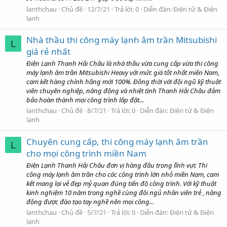
lanthchau
Chủ đề
12/7/21
Trả lời: 0
Diễn đàn:
Điện tử & Điện
lạnh
Nhà thầu thi công máy lạnh âm trần Mitsubishi
L
giá rẻ nhất
Điện Lạnh Thanh Hải Châu là nhà thầu vừa cung cấp vừa thi công
máy lạnh âm trần Mitsubishi Heavy với mức giá tốt nhất miền Nam,
cam kết hàng chính hãng mới 100%. Đồng thời với đội ngũ kỹ thuật
viên chuyên nghiệp, năng động và nhiệt tình Thanh Hải Châu đảm
bảo hoàn thành mọi công trình lắp đặt...
lanthchau
Chủ đề
8/7/21
Trả lời: 0
Diễn đàn:
Điện tử & Điện
lạnh
Chuyên cung cấp, thi công máy lạnh âm trần
L
cho mọi công trình miền Nam
Điện Lạnh Thanh Hải Châu đơn vị hàng đầu trong lĩnh vực Thi
công máy lạnh âm trần cho các công trình lớn nhỏ miền Nam, cam
kết mang lại vẻ đẹp mỷ quan đúng tiến độ công trình. Với kỹ thuật
kinh nghiệm 10 năm trong nghề cùng đôi ngủ nhân viên trẻ , năng
động được đào tạo tay nghề nên mọi công...
lanthchau
Chủ đề
5/7/21
Trả lời: 0
Diễn đàn:
Điện tử & Điện
lạnh