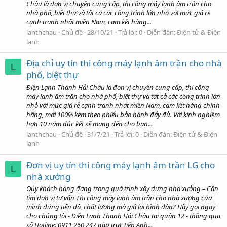
Châu là đơn vị chuyên cung cấp, thi công máy lạnh âm trần cho
nhà phố, biệt thự và tất cả các công trình lớn nhỏ với mức giá rẻ
cạnh tranh nhất miền Nam, cam kết hàng...
lanthchau
Chủ đề
28/10/21
Trả lời: 0
Diễn đàn:
Điện tử & Điện
lạnh
Địa chỉ uy tín thi công máy lạnh âm trần cho nhà
L
phố, biệt thự
Điện Lạnh Thanh Hải Châu là đơn vị chuyên cung cấp, thi công
máy lạnh âm trần cho nhà phố, biệt thự và tất cả các công trình lớn
nhỏ với mức giá rẻ cạnh tranh nhất miền Nam, cam kết hàng chính
hãng, mới 100% kèm theo phiếu bảo hành đẩy đủ. Với kinh nghiệm
hơn 10 năm đúc kết sẽ mang đến cho bạn...
lanthchau
Chủ đề
31/7/21
Trả lời: 0
Diễn đàn:
Điện tử & Điện
lạnh
Đơn vị uy tín thi công máy lạnh âm trần LG cho
L
nhà xưởng
Qúy khách hàng đang trong quá trình xây dựng nhà xưởng – Cần
tìm đơn vị tư vấn Thi công máy lạnh âm trần cho nhà xưởng của
mình đúng tiến độ, chất lượng mà giá lại bình dân? Hãy gọi ngay
cho chúng tôi - Điện Lạnh Thanh Hải Châu tại quận 12 - thông qua
số Hotline: 0911 260 247 gặp trực tiếp Anh...