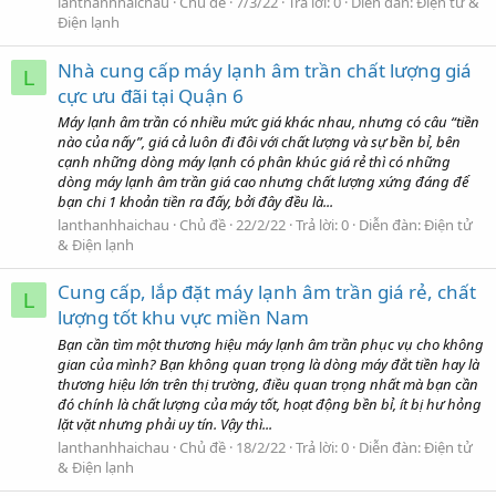
lanthanhhaichau
Chủ đề
7/3/22
Trả lời: 0
Diễn đàn:
Điện tử &
Điện lạnh
Nhà cung cấp máy lạnh âm trần chất lượng giá
L
cực ưu đãi tại Quận 6
Máy lạnh âm trần có nhiều mức giá khác nhau, nhưng có câu “tiền
nào của nấy”, giá cả luôn đi đôi với chất lượng và sự bền bỉ, bên
cạnh những dòng máy lạnh có phân khúc giá rẻ thì có những
dòng máy lạnh âm trần giá cao nhưng chất lượng xứng đáng để
bạn chi 1 khoản tiền ra đấy, bởi đây đều là...
lanthanhhaichau
Chủ đề
22/2/22
Trả lời: 0
Diễn đàn:
Điện tử
& Điện lạnh
Cung cấp, lắp đặt máy lạnh âm trần giá rẻ, chất
L
lượng tốt khu vực miền Nam
Bạn cần tìm một thương hiệu máy lạnh âm trần phục vụ cho không
gian của mình? Bạn không quan trọng là dòng máy đắt tiền hay là
thương hiệu lớn trên thị trường, điều quan trọng nhất mà bạn cần
đó chính là chất lượng của máy tốt, hoạt động bền bỉ, ít bị hư hỏng
lặt vặt nhưng phải uy tín. Vậy thì...
lanthanhhaichau
Chủ đề
18/2/22
Trả lời: 0
Diễn đàn:
Điện tử
& Điện lạnh