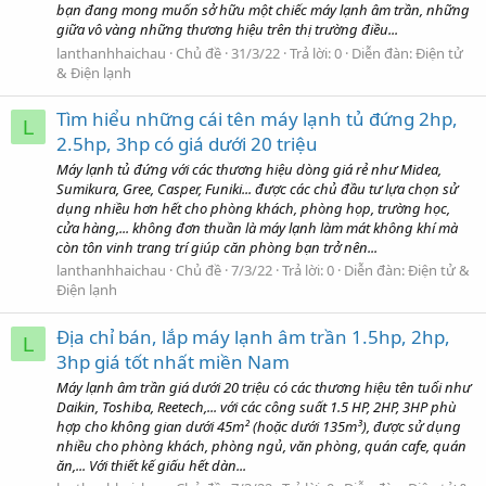
bạn đang mong muốn sở hữu một chiếc máy lạnh âm trần, những
giữa vô vàng những thương hiệu trên thị trường điều...
lanthanhhaichau
Chủ đề
31/3/22
Trả lời: 0
Diễn đàn:
Điện tử
& Điện lạnh
Tìm hiểu những cái tên máy lạnh tủ đứng 2hp,
L
2.5hp, 3hp có giá dưới 20 triệu
Máy lạnh tủ đứng với các thương hiệu dòng giá rẻ như Midea,
Sumikura, Gree, Casper, Funiki... được các chủ đầu tư lựa chọn sử
dụng nhiều hơn hết cho phòng khách, phòng họp, trường học,
cửa hàng,... không đơn thuần là máy lạnh làm mát không khí mà
còn tôn vinh trang trí giúp căn phòng bạn trở nên...
lanthanhhaichau
Chủ đề
7/3/22
Trả lời: 0
Diễn đàn:
Điện tử &
Điện lạnh
Địa chỉ bán, lắp máy lạnh âm trần 1.5hp, 2hp,
L
3hp giá tốt nhất miền Nam
Máy lạnh âm trần giá dưới 20 triệu có các thương hiệu tên tuổi như
Daikin, Toshiba, Reetech,... với các công suất 1.5 HP, 2HP, 3HP phù
hợp cho không gian dưới 45m² (hoặc dưới 135m³), được sử dụng
nhiều cho phòng khách, phòng ngủ, văn phòng, quán cafe, quán
ăn,... Với thiết kế giấu hết dàn...