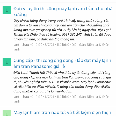
Đơn vị uy tín thi công máy lạnh âm trần cho nhà
L
xưởng
Qúy khách hàng đang trong quá trình xây dựng nhà xưởng, cần
tìm đơn vị tư vấn Thi công máy lạnh âm trần cho nhà xưởng chất
lượng mà mức giá lại hợp túi tiền ? Hãy liên hệ ngay cho Điện Lạnh
Thanh Hải Châu theo số Hotline: 0911 260 247 - Anh Luân để được
tư vấn tận tình, có được những thông tin...
lanthchau
Chủ đề
5/7/21
Trả lời: 0
Diễn đàn:
Điện tử & Điện
lạnh
Cung cấp - thi công ống đồng - lắp đặt máy lạnh
L
âm trần Panasonic giá rẻ
Điện Lạnh Thanh Hải Châu là nhà thầu uy tín Cung cấp - thi công
ống đồng - lắp đặt máy lạnh âm trần Panasonic các công suất giá
rẻ, chuyên nghiệp toàn TPHCM và miền Nam. Máy lạnh Panasonic
có rất nhiều ưu điểm nổi bật, là dòng sản phẩm đứng đầu về kiểu
dáng thiết kế, công nghệ làm lạnh, độ...
lanthchau
Chủ đề
1/7/21
Trả lời: 0
Diễn đàn:
Điện tử & Điện
lạnh
Máy lạnh âm trần nào tốt và tiết kiệm điện hiện
L