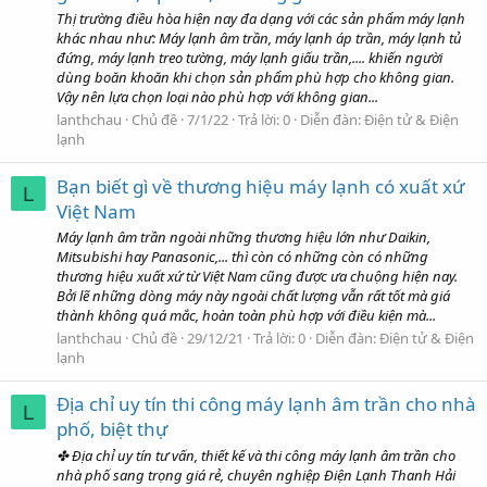
Thị trường điều hòa hiện nay đa dạng với các sản phẩm máy lạnh
khác nhau như: Máy lạnh âm trần, máy lạnh áp trần, máy lạnh tủ
đứng, máy lạnh treo tường, máy lạnh giấu trần,.... khiến người
dùng boăn khoăn khi chọn sản phẩm phù hợp cho không gian.
Vậy nên lựa chọn loại nào phù hợp với không gian...
lanthchau
Chủ đề
7/1/22
Trả lời: 0
Diễn đàn:
Điện tử & Điện
lạnh
Bạn biết gì về thương hiệu máy lạnh có xuất xứ
L
Việt Nam
Máy lạnh âm trần ngoài những thương hiệu lớn như Daikin,
Mitsubishi hay Panasonic,... thì còn có những còn có những
thương hiệu xuất xứ từ Việt Nam cũng được ưa chuộng hiện nay.
Bởi lẽ những dòng máy này ngoài chất lượng vẫn rất tốt mà giá
thành không quá mắc, hoàn toàn phù hợp với điều kiện mà...
lanthchau
Chủ đề
29/12/21
Trả lời: 0
Diễn đàn:
Điện tử & Điện
lạnh
Địa chỉ uy tín thi công máy lạnh âm trần cho nhà
L
phố, biệt thự
✤ Địa chỉ uy tín tư vấn, thiết kế và thi công máy lạnh âm trần cho
nhà phố sang trọng giá rẻ, chuyên nghiệp Điện Lạnh Thanh Hải